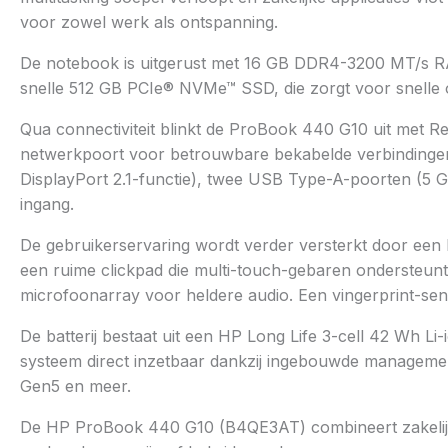
voor zowel werk als ontspanning.
De notebook is uitgerust met 16 GB DDR4-3200 MT/s RAM
snelle 512 GB PCIe® NVMe™ SSD, die zorgt voor snelle op
Qua connectiviteit blinkt de ProBook 440 G10 uit met 
netwerkpoort voor betrouwbare bekabelde verbindingen.
DisplayPort 2.1-functie), twee USB Type-A-poorten (5
ingang.
De gebruikerservaring wordt verder versterkt door ee
een ruime clickpad die multi-touch-gebaren ondersteu
microfoonarray voor heldere audio. Een vingerprint-sens
De batterij bestaat uit een HP Long Life 3-cell 42 Wh L
systeem direct inzetbaar dankzij ingebouwde managemen
Gen5 en meer.
De HP ProBook 440 G10 (B4QE3AT) combineert zakelijk 