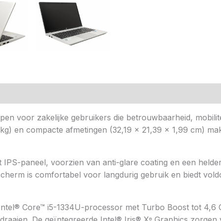
n (0)
 voor zakelijke gebruikers die betrouwbaarheid, mobilite
8 kg) en compacte afmetingen (32,19 × 21,39 × 1,99 cm) m
 IPS-paneel, voorzien van anti-glare coating en een held
scherm is comfortabel voor langdurig gebruik en biedt vo
Intel® Core™ i5-1334U-processor met Turbo Boost tot 4,6
ot draaien. De geïntegreerde Intel® Iris® Xᶱ Graphics zorge