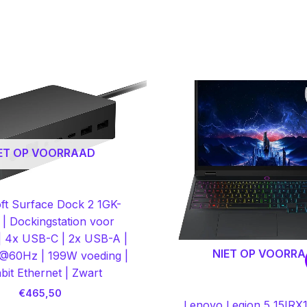
ET OP VOORRAAD
ft Surface Dock 2 1GK-
| Dockingstation voor
| 4x USB-C | 2x USB-A |
NIET OP VOORR
@60Hz | 199W voeding |
bit Ethernet | Zwart
€
465,50
Lenovo Legion 5 15IRX1