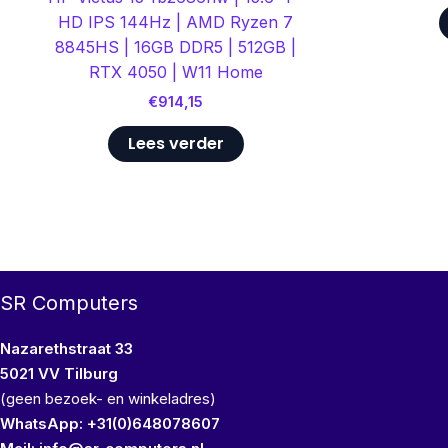
HD IPS 144Hz | AMD Ryzen 7
8845HS | 16GB DDR5 | 512GB |
RTX 4050 | W11 Home
€
914,15
Lees verder
SR Computers
Nazarethstraat 33
5021 VV Tilburg
(geen bezoek- en winkeladres)
WhatsApp: +31(0)648078607