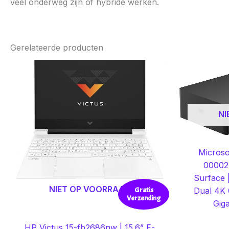
veel onderweg zijn of hybride werken.
Gerelateerde producten
NI
Microso
00002 
Surface 
NIET OP VOORRAAD
Gratis
Dual 4K 
Verzending
Giga
HP Victus 15-fb2686nw | 15.6” F-