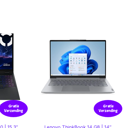
AAD
Gratis
Gratis
Verzending
Verzending
0 | 15,3″
Lenovo ThinkBook 14 G8 | 14″