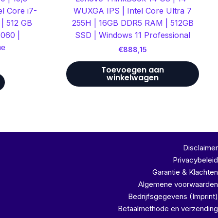
l Core i7-
WUXGA IPS | Intel Core Ultra 7
| 512 GB
255H | 16GB DDR5 RAM | 512GB
060 |
SSD | Windows 11 Professional
me
€
888,15
Toevoegen aan
winkelwagen
Disclaimer
Privacybeleid
Garantie & Klachten
Algemene voorwaarden
Bedrijfsgegevens (Imprint)
Betaalmethode en verzending