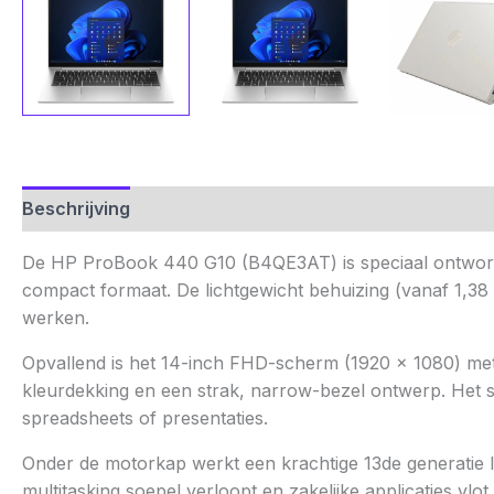
Beschrijving
Aanvullende informatie
Beoordelinge
De HP ProBook 440 G10 (B4QE3AT) is speciaal ontworpen
compact formaat. De lichtgewicht behuizing (vanaf 1,3
werken.
Opvallend is het 14-inch FHD-scherm (1920 × 1080) met
kleurdekking en een strak, narrow-bezel ontwerp. Het 
spreadsheets of presentaties.
Onder de motorkap werkt een krachtige 13de generatie 
multitasking soepel verloopt en zakelijke applicaties vl