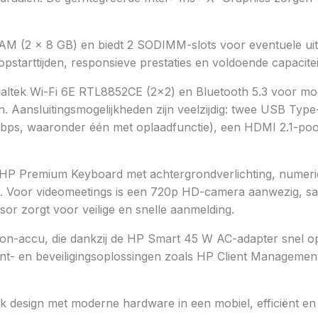
 (2 × 8 GB) en biedt 2 SODIMM-slots voor eventuele uitb
starttijden, responsieve prestaties en voldoende capacite
Realtek Wi-Fi 6E RTL8852CE (2×2) en Bluetooth 5.3 voor mo
 Aansluitingsmogelijkheden zijn veelzijdig: twee USB Ty
 Gbps, waaronder één met oplaadfunctie), een HDMI 2.1-p
n HP Premium Keyboard met achtergrondverlichting, numer
nt. Voor videomeetings is een 720p HD-camera aanwezig, s
or zorgt voor veilige en snelle aanmelding.
i-ion-accu, die dankzij de HP Smart 45 W AC-adapter snel o
t- en beveiligingsoplossingen zoals HP Client Management
design met moderne hardware in een mobiel, efficiënt en 