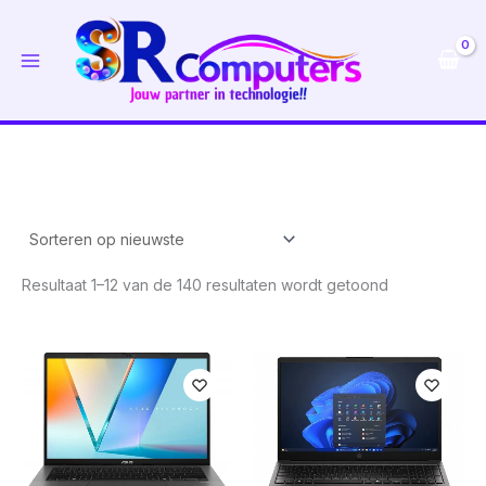
Ga
naar
de
inhoud
Gesorteerd
Resultaat 1–12 van de 140 resultaten wordt getoond
op
nieuwste