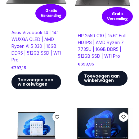
Gratis
Gratis
Verzending
Verzending
Asus Vivobook 14 | 14”
HP 255R G10 | 15.6” Full
WUXGA OLED | AMD
HD IPS | AMD Ryzen 7
Ryzen AI 5 330 | 16GB
7735U | 16GB DDR5 |
DDR5 | 512GB SSD | W11
512GB SSD | W11 Pro
Pro
€
653,95
€
797,15
Toevoegen aan
Toevoegen aan
winkelwagen
winkelwagen