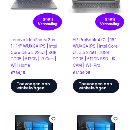
Gratis
Gratis
Verzending
Verzending
Lenovo IdeaPad 5i 2-in-
HP ProBook 4 G1i | 16”
1 | 14″ WUXGA IPS | Intel
WUXGA IPS | Intel Core
Core Ultra 5 225U | 8GB
Ultra 5 225U | 16GB
DDR5 | 512GB | IR Cam |
DDR5 | 512GB SSD | IR
W11 Home
CAM | W11 Pro
€
784,15
€
1.109,25
Toevoegen aan
Toevoegen aan
winkelwagen
winkelwagen