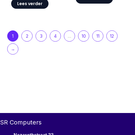
Lees verder
1
2
3
4
…
10
11
12
→
SR Computers
Nazarethstraat 33