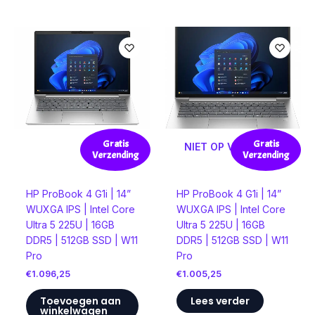
Gratis
Gratis
NIET OP VOORRAAD
Verzending
Verzending
HP ProBook 4 G1i | 14”
HP ProBook 4 G1i | 14”
WUXGA IPS | Intel Core
WUXGA IPS | Intel Core
Ultra 5 225U | 16GB
Ultra 5 225U | 16GB
DDR5 | 512GB SSD | W11
DDR5 | 512GB SSD | W11
Pro
Pro
€
1.096,25
€
1.005,25
Toevoegen aan
Lees verder
winkelwagen