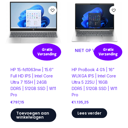
Gratis
Gratis
NIET OP VOORRAAD
Verzending
Verzending
HP 15-fd1063nw | 15.6″
HP ProBook 4 G1i | 16”
Full HD IPS | Intel Core
WUXGA IPS | Intel Core
Ultra 7 155H | 24GB
Ultra 5 225U | 16GB
DDR5 | 512GB SSD | W11
DDR5 | 512GB SSD | W11
Pro
Pro
€
797,15
€
1.135,25
Toevoegen aan
Lees verder
winkelwagen