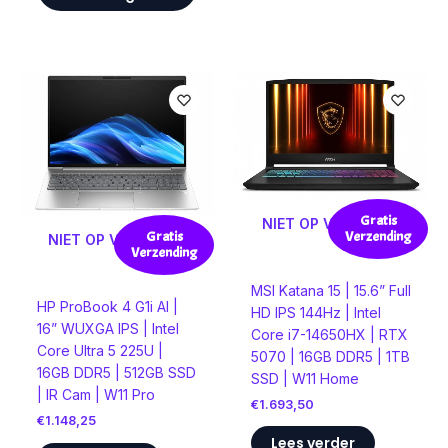
Gratis
NIET OP VOORRAAD
Verzending
Gratis
NIET OP VOORRAAD
Verzending
MSI Katana 15 | 15.6” Full
HP ProBook 4 G1i AI |
HD IPS 144Hz | Intel
16” WUXGA IPS | Intel
Core i7-14650HX | RTX
Core Ultra 5 225U |
5070 | 16GB DDR5 | 1TB
16GB DDR5 | 512GB SSD
SSD | W11 Home
| IR Cam | W11 Pro
€
1.693,50
€
1.148,25
Lees verder