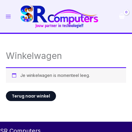
Ga
naar
de
inhoud
Winkelwagen
Je winkelwagen is momenteel leeg.
Terug naar winkel
SR Computers