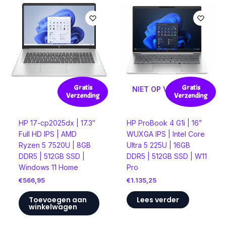
Gratis
Gratis
NIET OP VOORRAAD
Verzending
Verzending
HP 17-cp2025dx | 17.3″
HP ProBook 4 G1i | 16”
Full HD IPS | AMD
WUXGA IPS | Intel Core
Ryzen 5 7520U | 8GB
Ultra 5 225U | 16GB
DDR5 | 512GB SSD |
DDR5 | 512GB SSD | W11
Windows 11 Home
Pro
€
566,95
€
1.135,25
Toevoegen aan
Lees verder
winkelwagen