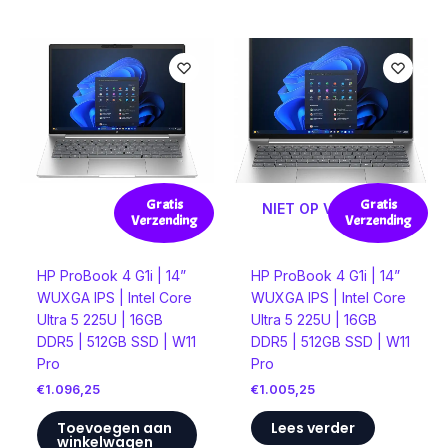
Gratis
Gratis
NIET OP VOORRAAD
Verzending
Verzending
HP ProBook 4 G1i | 14”
HP ProBook 4 G1i | 14”
WUXGA IPS | Intel Core
WUXGA IPS | Intel Core
Ultra 5 225U | 16GB
Ultra 5 225U | 16GB
DDR5 | 512GB SSD | W11
DDR5 | 512GB SSD | W11
Pro
Pro
€
1.096,25
€
1.005,25
Toevoegen aan
Lees verder
winkelwagen