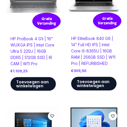
Gratis
Gratis
Verzending
Verzending
HP EliteBook 840 G6 |
HP ProBook 4 G1i | 16”
14” Full HD IPS | Intel
WUXGA IPS | Intel Core
Core i5-8365U | 16GB
Ultra 5 225U | 16GB
RAM | 256GB SSD | W11
DDR5 | 512GB SSD | IR
Pro | REFURBISHED
CAM | W11 Pro
€
309,50
€
1.109,25
Toevoegen aan
Toevoegen aan
winkelwagen
winkelwagen