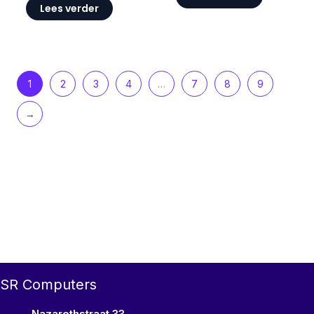
Lees verder
1
2
3
4
…
7
8
9
→
SR Computers
Nazarethstraat 33