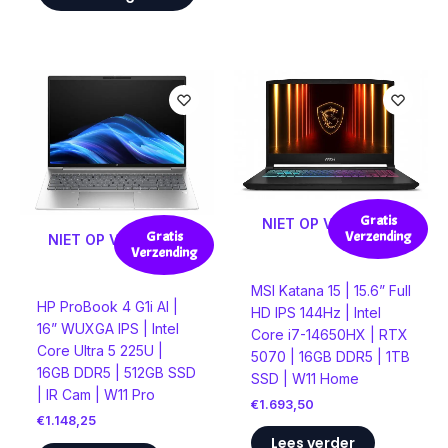
Gratis
NIET OP VOORRAAD
Verzending
Gratis
NIET OP VOORRAAD
Verzending
MSI Katana 15 | 15.6” Full
HP ProBook 4 G1i AI |
HD IPS 144Hz | Intel
16” WUXGA IPS | Intel
Core i7-14650HX | RTX
Core Ultra 5 225U |
5070 | 16GB DDR5 | 1TB
16GB DDR5 | 512GB SSD
SSD | W11 Home
| IR Cam | W11 Pro
€
1.693,50
€
1.148,25
Lees verder