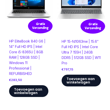
Gratis
Gratis
Verzending
Verzending
HP EliteBook 840 G6 |
HP 15-fd1063nw | 15.6″
14″ Full HD IPS | Intel
Full HD IPS | Intel Core
Core i5-8365U | 8GB
Ultra 7 155H | 24GB
RAM | 128GB SSD |
DDR5 | 512GB SSD | W11
Windows 11
Pro
Professional |
€
797,15
REFURBISHED
Toevoegen aan
€
283,50
winkelwagen
Toevoegen aan
winkelwagen