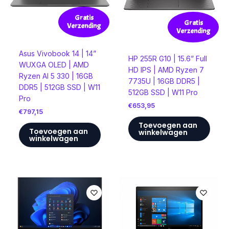
Gratis
Gratis
Verzending
Verzending
Asus Vivobook 14 | 14”
HP 255R G10 | 15.6” Full
WUXGA OLED | AMD
HD IPS | AMD Ryzen 7
Ryzen AI 5 330 | 16GB
7735U | 16GB DDR5 |
DDR5 | 512GB SSD | W11
512GB SSD | W11 Pro
Pro
€
653,95
€
797,15
Toevoegen aan
Toevoegen aan
winkelwagen
winkelwagen