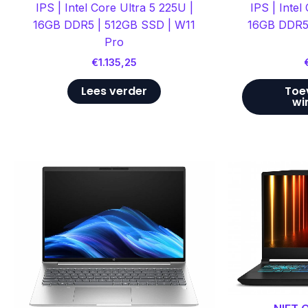
IPS | Intel Core Ultra 5 225U |
IPS | Intel
16GB DDR5 | 512GB SSD | W11
16GB DDR5 
Pro
€
1.135,25
Lees verder
Toe
wi