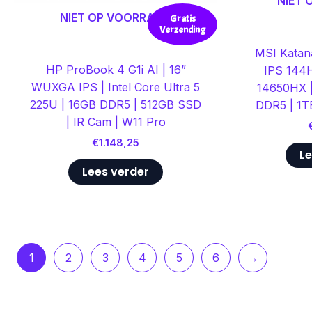
NIET
NIET OP VOORRAAD
Gratis
Verzending
MSI Katana
HP ProBook 4 G1i AI | 16”
IPS 144H
WUXGA IPS | Intel Core Ultra 5
14650HX |
225U | 16GB DDR5 | 512GB SSD
DDR5 | 1T
| IR Cam | W11 Pro
€
1.148,25
Le
Lees verder
1
2
3
4
5
6
→