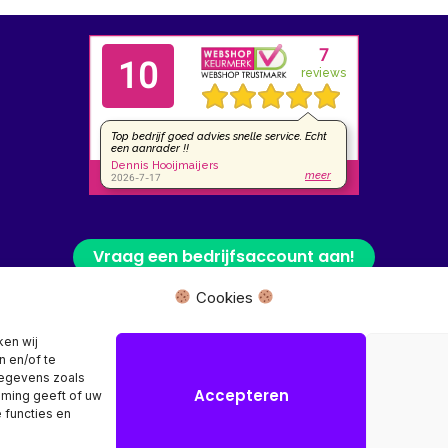
Vraag een bedrijfsaccount aan!
Cookies
 fysieke winkel of bezoekadres, wij leveren uw product rechtstreeks van
ken wij
n en/of te
Herroeping aanvragen →
gegevens zoals
Accepteren
mming geeft of uw
 functies en