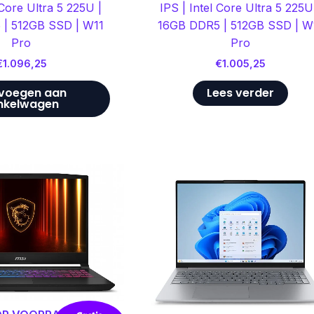
 Core Ultra 5 225U |
IPS | Intel Core Ultra 5 225U
| 512GB SSD | W11
16GB DDR5 | 512GB SSD | W
Pro
Pro
€
1.096,25
€
1.005,25
voegen aan
Lees verder
nkelwagen