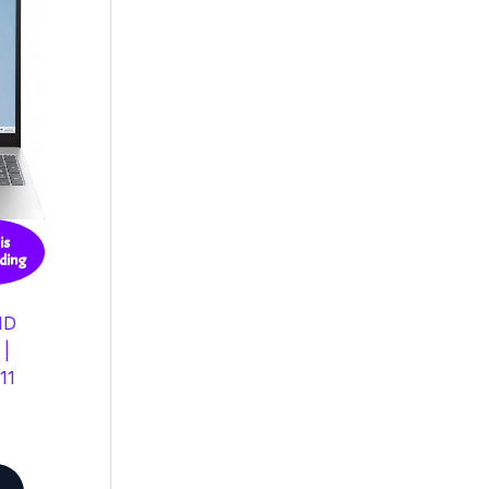
is
ding
HD
 |
11