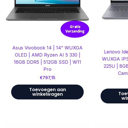
Gratis
Verzending
Asus Vivobook 14 | 14” WUXGA
Lenovo Ide
OLED | AMD Ryzen AI 5 330 |
WUXGA IPS |
16GB DDR5 | 512GB SSD | W11
225U | 8GB
Pro
Cam
€
797,15
Toevoegen aan
Toe
winkelwagen
wi