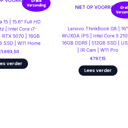
 OP VOORRAAD
Gratis
Verzending
NIET OP VOORRAAD
Grat
Verzen
 15 | 15.6” Full HD
Lenovo ThinkBook G8 | 16
z | Intel Core i7-
WUXGA IPS | Intel Core 5 210
 RTX 5070 | 16GB
16GB DDR5 | 512GB SSD | U
B SSD | W11 Home
| IR Cam | W11 Pro
€
1.693,50
€
797,15
es verder
Lees verder