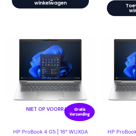
winkelwagen
Toe
wi
NIET OP VOORRAAD
Gratis
Verzending
HP ProBook 4 G1i | 16” WUXGA
HP ProBook