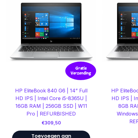
Gratis
Verzending
HP EliteBook 840 G6 | 14” Full
HP EliteBoo
HD IPS | Intel Core i5-8365U |
HD IPS | In
16GB RAM | 256GB SSD | W11
8GB RAM
Pro | REFURBISHED
Windows 
RE
€
309,50
Toevoegen aan