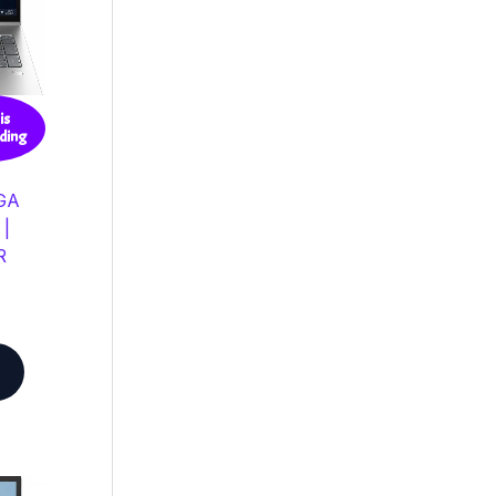
is
ding
XGA
 |
R