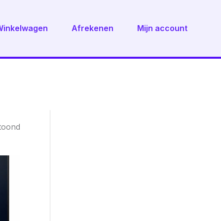
Winkelwagen
Afrekenen
Mijn account
Gesorteerd
etoond
op
nieuwste