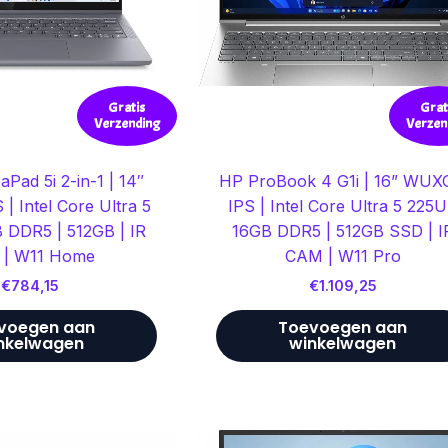
Gratis
Grat
Verzending
Verzen
aPad 5i 2-in-1 | 14″
HP ProBook 4 G1i | 16” WU
 Intel Core Ultra 5
IPS | Intel Core Ultra 5 225U
 DDR5 | 512GB | IR
16GB DDR5 | 512GB SSD | I
 | W11 Home
CAM | W11 Pro
€
784,15
€
1.109,25
voegen aan
Toevoegen aan
nkelwagen
winkelwagen