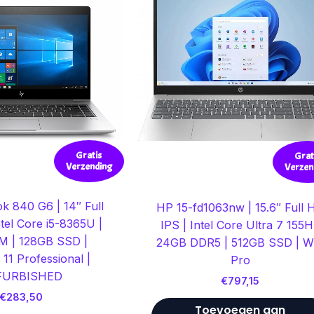
Gratis
Grat
Verzending
Verzen
k 840 G6 | 14″ Full
HP 15-fd1063nw | 15.6″ Full 
tel Core i5-8365U |
IPS | Intel Core Ultra 7 155H
 | 128GB SSD |
24GB DDR5 | 512GB SSD | W
11 Professional |
Pro
FURBISHED
€
797,15
€
283,50
Toevoegen aan