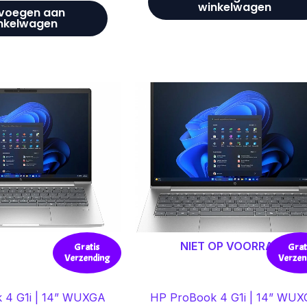
winkelwagen
voegen aan
nkelwagen
NIET OP VOORRAAD
Gratis
Grat
Verzending
Verzen
 4 G1i | 14” WUXGA
HP ProBook 4 G1i | 14” WU