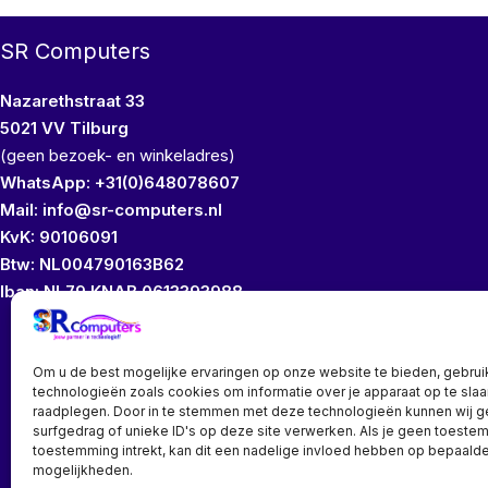
SR Computers
Nazarethstraat 33
5021 VV Tilburg
(geen bezoek- en winkeladres)
WhatsApp: +31(0)648078607
Mail: info@sr-computers.nl
KvK: 90106091
Btw: NL004790163B62
Iban: NL79 KNAB 0613393988
Wij bezitten geen
Om u de best mogelijke ervaringen op onze website te bieden, gebrui
technologieën zoals cookies om informatie over je apparaat op te slaa
raadplegen. Door in te stemmen met deze technologieën kunnen wij 
surfgedrag of unieke ID's op deze site verwerken. Als je geen toeste
toestemming intrekt, kan dit een nadelige invloed hebben op bepaalde
mogelijkheden.