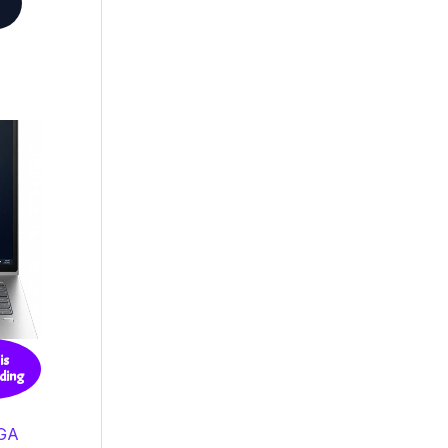
is
ding
XGA