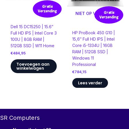
Gratis
Verzending
Gratis
NIET OP VOORRAAD
Verzending
Dell 15 DC15250 | 15.6”
HP ProBook 450 G10 |
Full HD IPS | Intel Core 3
15,6″ Full HD IPS | Intel
100U | 8GB RAM |
Core i5-1334U | 16GB
512GB SSD | W11 Home
RAM | 512GB SSD |
€
484,95
Windows 11
Toevoegen aan
Professional
winkelwagen
€
784,15
Lees verder
SR Computers