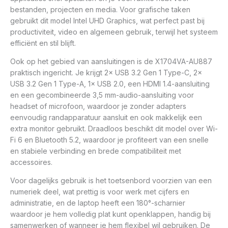
bestanden, projecten en media. Voor grafische taken
gebruikt dit model Intel UHD Graphics, wat perfect past bij
productiviteit, video en algemeen gebruik, terwijl het systeem
efficiënt en stil blijft.
Ook op het gebied van aansluitingen is de X1704VA-AU887
praktisch ingericht. Je krijgt 2× USB 3.2 Gen 1 Type-C, 2×
USB 3.2 Gen 1 Type-A, 1× USB 2.0, een HDMI 1.4-aansluiting
en een gecombineerde 3,5 mm-audio-aansluiting voor
headset of microfoon, waardoor je zonder adapters
eenvoudig randapparatuur aansluit en ook makkelijk een
extra monitor gebruikt. Draadloos beschikt dit model over Wi-
Fi 6 en Bluetooth 5.2, waardoor je profiteert van een snelle
en stabiele verbinding en brede compatibiliteit met
accessoires.
Voor dagelijks gebruik is het toetsenbord voorzien van een
numeriek deel, wat prettig is voor werk met cijfers en
administratie, en de laptop heeft een 180°-scharnier
waardoor je hem volledig plat kunt openklappen, handig bij
samenwerken of wanneer je hem flexibel wil gebruiken. De