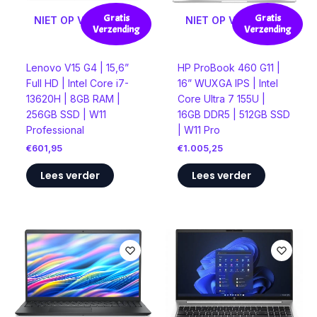
Gratis
Gratis
NIET OP VOORRAAD
NIET OP VOORRAAD
Verzending
Verzending
Lenovo V15 G4 | 15,6”
HP ProBook 460 G11 |
Full HD | Intel Core i7-
16” WUXGA IPS | Intel
13620H | 8GB RAM |
Core Ultra 7 155U |
256GB SSD | W11
16GB DDR5 | 512GB SSD
Professional
| W11 Pro
€
601,95
€
1.005,25
Lees verder
Lees verder