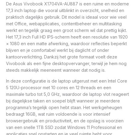
De Asus Vivobook X1704VA-AU887 is een ruime en moderne
17,3 inch laptop die vooral uitblinkt in overzicht, snelheid en
praktisch dagelijks gebruik. Dit model is ideaal voor wie veel
met Office, webapplicaties, contentbeheer en multitasking
werkt en tegelijk graag een groot scherm wil dat prettig kijkt.
Het 17,3 inch Full HD IPS-scherm heeft een resolutie van 1920
× 1080 en een matte afwerking, waardoor reflecties beperkt
blijven en je comfortabel werkt bij daglicht of onder
kantoorverlichting. Dankzij het grote formaat voelt deze
Vivobook als een fijne desktopvervanger, terwijl je hem nog
steeds makkelijk meeneemt wanneer dat nodig is.
In deze configuratie is de laptop uitgerust met een Intel Core
5 120U-processor met 10 cores en 12 threads en een
maximale turbo tot 5,0 GHz, waardoor de laptop vlot reageert
bij dagelijkse taken en soepel blijft wanneer je meerdere
programma’s tegelijk open hebt staan. Het werkgeheugen
bedraagt 16GB, wat ruim voldoende is voor intensief
browsergebruik en productiviteit, en de opslag is voorzien
van een snelle 1TB SSD zodat Windows 11 Professional en
applicaties snel opstarten en je veel ruimte hebt voor