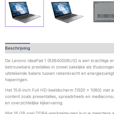
Beschrijving
Aanvullende informatie
Beoordelinge
De Lenovo IdeaPad 1 (83B40008US) is een krachtige en vee
betrouwbare prestaties in zowel zakelijke als thuisomge
uitstekende balans tussen rekenkracht en energiezuinigh
haperingen.
Het 15.6-inch Full HD-beeldscherm (1920 × 1080) met an
content zoals presentaties, spreadsheets en mediacons
en overzichtelijke kijkervaring.
Met 16 GB snel DDR4-werkgeheugen kun je meerdere app