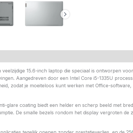
Grijs
aantal
n (0)
lzijdige 15.6-inch laptop die speciaal is ontworpen voor da
vingen. Aangedreven door een Intel Core i5-1335U processo
eid, zodat je moeiteloos kunt werken met Office-software,
ti-glare coating biedt een helder en scherp beeld met bred
umptie. De smalle bezels rondom het display vergroten de 
licaties tegelijk openen zonder prestatieverlies, en de 