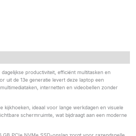
gelijkse productiviteit, efficiënt multitasken en
r uit de 13e generatie levert deze laptop een
 multimediataken, internetten en videobellen zonder
e kijkhoeken, ideaal voor lange werkdagen en visuele
zichtbare schermruimte, wat bijdraagt aan een moderne
256 GB PCIe NVMe SSD-opslag zorgt voor razendsnelle