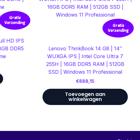
AAD
Gratis
Verzending
Gratis
Verzending
ull HD IPS
 8GB DDR5
Lenovo ThinkBook 14 G8 | 14″
ome
WUXGA IPS | Intel Core Ultra 7
255H | 16GB DDR5 RAM | 512GB
SSD | Windows 11 Professional
€
888,15
Toevoegen aan
winkelwagen