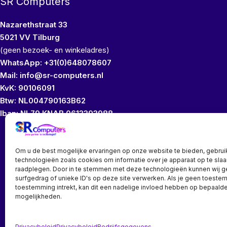
SR Computers
Nazarethstraat 33
5021 VV Tilburg
(geen bezoek- en winkeladres)
WhatsApp: +31(0)648078607
Mail: info@sr-computers.nl
KvK: 90106091
Btw: NL004790163B62
Iban: NL79 KNAB 0613393988
Wij bezitten geen
Om u de best mogelijke ervaringen op onze website te bieden, gebrui
technologieën zoals cookies om informatie over je apparaat op te slaa
raadplegen. Door in te stemmen met deze technologieën kunnen wij 
surfgedrag of unieke ID's op deze site verwerken. Als je geen toeste
toestemming intrekt, kan dit een nadelige invloed hebben op bepaalde
mogelijkheden.
Bedrijf? vraag een account aan voor speciale prijzen!
Privacybeleid
Privacybeleid
Bedrijfsgegevens