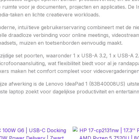
 ruimte voor je documenten, projecten en applicaties. De In
edia-taken en lichte creatievere workloads.
ne, intuïtieve gebruikerservaring combineert met de nieuws
nelle draadloze verbinding voor online meetings, videostre
headsets, muizen en toetsenborden eenvoudig maakt.
elzijdige set poorten, waaronder 1 x USB-A 3.2, 1 x USB-A 
foonaansluiting, wat flexibiliteit biedt voor al je randa
ers maken het comfort compleet voor videovergaderingen, 
 grijze afwerking is de Lenovo IdeaPad 1 (83B40008US) uit
te laptop zoekt voor dagelijkse productiviteit en entertain