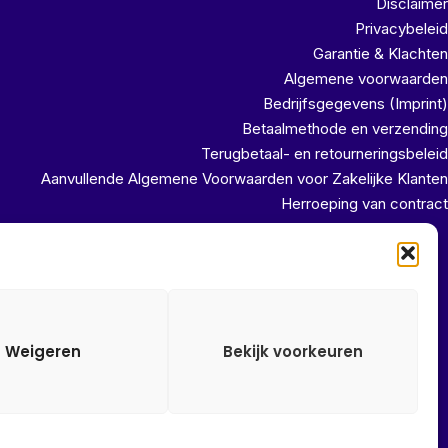
Disclaimer
Privacybeleid
Garantie & Klachten
Algemene voorwaarden
Bedrijfsgegevens (Imprint)
Betaalmethode en verzending
Terugbetaal- en retourneringsbeleid
Aanvullende Algemene Voorwaarden voor Zakelijke Klanten
Herroeping van contract
uit ons magazijn!!
Weigeren
Bekijk voorkeuren
Alle onze prijzen zijn Incl. 21% btw. Ben je ingelogd met een
groothandel account, dan worden automatisch alle prijzen Excl.
21% btw getoond.