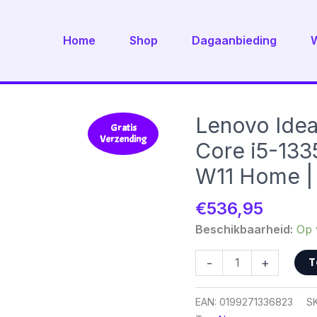
Home
Shop
Dagaanbieding
Lenovo IdeaP
Gratis
Verzending
Core i5-133
W11 Home | 
€
536,95
Beschikbaarheid:
Op 
Lenovo
T
-
+
IdeaPad
1
EAN:
0199271336823
S
|