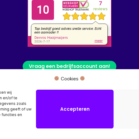
Vraag een bedrijfsaccount aan!
Cookies
 fysieke winkel of bezoekadres, wij leveren uw product rechtstreeks van
ken wij
n en/of te
Herroeping aanvragen →
gegevens zoals
Accepteren
mming geeft of uw
 functies en
Copyright © 2026 SR Computers