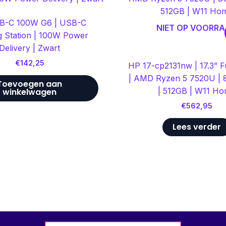
B-C 100W G6 | USB-C
NIET OP VOORR
g Station | 100W Power
Delivery | Zwart
€
142,25
HP 17-cp2131nw | 17.3” F
| AMD Ryzen 5 7520U |
Toevoegen aan
| 512GB | W11 H
winkelwagen
€
562,95
Lees verder