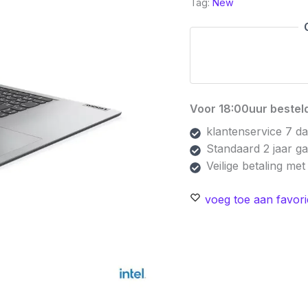
Tag:
New
15.6''
Full
HD
|
Intel
Core
Voor 18:00uur besteld
i5-
1335U
klantenservice 7 d
|
Standaard 2 jaar g
16GB
Veilige betaling me
RAM
voeg toe aan favori
|
256GB
SSD
|
W11
Home
|