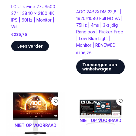
LG UltraFine 27US500
AOC 24B2XDM 23,8″ |
27” | 3840 x 2160 4K
1920×1080 Full HD VA |
IPS | 60Hz | Monitor |
75Hz | 4ms | 3-zijdig
Wit
Randloos | Flicker-Free
€
235,75
| Low Blue Light |
Monitor | RENEWED
Lees verder
€
136,75
Toevoegen aan
winkelwagen
NIET OP VOORRAAD
NIET OP VOORRAAD