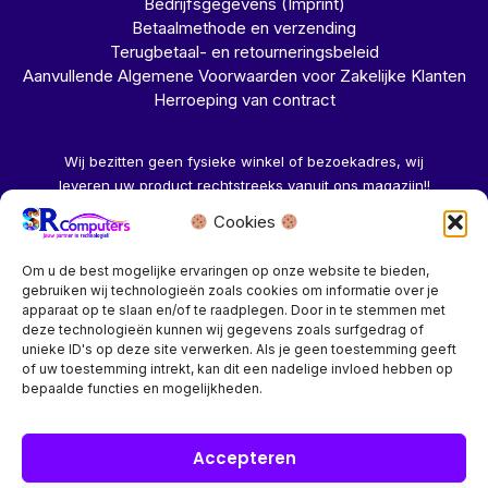
Bedrijfsgegevens (Imprint)
Betaalmethode en verzending
Terugbetaal- en retourneringsbeleid
Aanvullende Algemene Voorwaarden voor Zakelijke Klanten
Herroeping van contract
Wij bezitten geen fysieke winkel of bezoekadres, wij
leveren uw product rechtstreeks vanuit ons magazijn!!
Cookies
Herroeping aanvragen →
Om u de best mogelijke ervaringen op onze website te bieden,
gebruiken wij technologieën zoals cookies om informatie over je
apparaat op te slaan en/of te raadplegen. Door in te stemmen met
deze technologieën kunnen wij gegevens zoals surfgedrag of
unieke ID's op deze site verwerken. Als je geen toestemming geeft
of uw toestemming intrekt, kan dit een nadelige invloed hebben op
Bedrijf? vraag een account aan voor speciale prijzen!
bepaalde functies en mogelijkheden.
Copyright © 2026 SR Computers
Accepteren