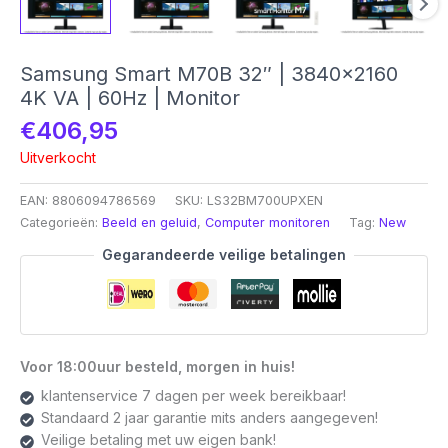
Samsung Smart M70B 32″ | 3840×2160
4K VA | 60Hz | Monitor
€
406,95
Uitverkocht
EAN:
8806094786569
SKU:
LS32BM700UPXEN
Categorieën:
Beeld en geluid
,
Computer monitoren
Tag:
New
Gegarandeerde veilige betalingen
Voor 18:00uur besteld, morgen in huis!
klantenservice 7 dagen per week bereikbaar!
Standaard 2 jaar garantie mits anders aangegeven!
Veilige betaling met uw eigen bank!