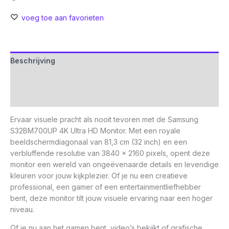
voeg toe aan favorieten
Beschrijving
Aanvullende informatie
Beoordelingen (0)
Ervaar visuele pracht als nooit tevoren met de Samsung
S32BM700UP 4K Ultra HD Monitor. Met een royale
beeldschermdiagonaal van 81,3 cm (32 inch) en een
verbluffende resolutie van 3840 x 2160 pixels, opent deze
monitor een wereld van ongeëvenaarde details en levendige
kleuren voor jouw kijkplezier. Of je nu een creatieve
professional, een gamer of een entertainmentliefhebber
bent, deze monitor tilt jouw visuele ervaring naar een hoger
niveau.
Of je nu aan het gamen bent, video’s bekijkt of grafische