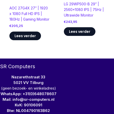
LG 29WP500-B 29″ |
AOC 27G4X 27″ | 1920
2560×1080 IPS | 75Hz |
x 1080 Full HD IPS |
Ultrawide Monitor
180Hz | Gaming Monitor
€
243,95
€
205,25
Lees verder
Lees verder
SR Computers
Nazarethstraat 33
5021 VV Tilburg
(geen bezoek- en winkeladres)
WhatsApp: +31(0)648078607
Mail: info@sr-computers.nl
KvK: 90106091
Btw: NL004790163B62