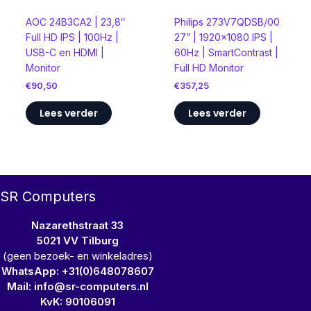
AOC 24B3CA2 | 23,8″
​Philips 273V7QDSB/00
Full HD IPS | 100Hz |
27” | 1920×1080 IPS |
USB-C en HDMI |
60Hz | SmartContrast |
Monitor
Full HD Monitor
€
90,50
€
357,25
Lees verder
Lees verder
SR Computers
Nazarethstraat 33
5021 VV Tilburg
(geen bezoek- en winkeladres)
WhatsApp: +31(0)648078607
Mail: info@sr-computers.nl
KvK: 90106091