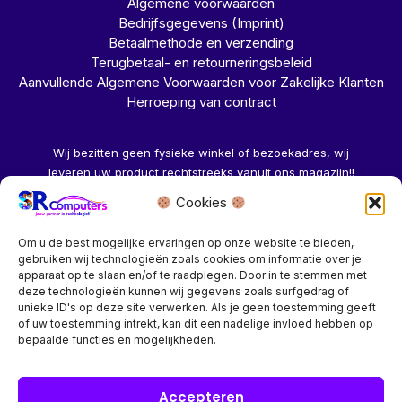
Algemene voorwaarden
Bedrijfsgegevens (Imprint)
Betaalmethode en verzending
Terugbetaal- en retourneringsbeleid
Aanvullende Algemene Voorwaarden voor Zakelijke Klanten
Herroeping van contract
Wij bezitten geen fysieke winkel of bezoekadres, wij
leveren uw product rechtstreeks vanuit ons magazijn!!
Cookies
Herroeping aanvragen →
Om u de best mogelijke ervaringen op onze website te bieden,
gebruiken wij technologieën zoals cookies om informatie over je
apparaat op te slaan en/of te raadplegen. Door in te stemmen met
deze technologieën kunnen wij gegevens zoals surfgedrag of
unieke ID's op deze site verwerken. Als je geen toestemming geeft
of uw toestemming intrekt, kan dit een nadelige invloed hebben op
Bedrijf? vraag een account aan voor speciale prijzen!
bepaalde functies en mogelijkheden.
Copyright © 2026 SR Computers
Accepteren