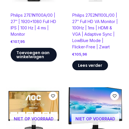
Philips 27E1N1100A/00 |
Philips 27E2N1100L/00 |
27″ | 1920×1080 Full HD
27″ Full HD VA Monitor |
IPS | 100 Hz | 4 ms |
100Hz | 1ms | HDMI &
Monitor
VGA | Adaptive Sync |
LowBlue Mode |
€
107,95
Flicker-Free | Zwart
Toevoegen aan
€
105,96
winkelwagen
Lees verder
NIET OP VOORRAAD
NIET OP VOORRAAD