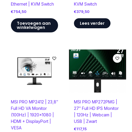
Ethernet | KVM Switch
KVM Switch
€
754,50
€
379,50
Toevoegen aan
Lees verder
winkelwagen
MSI PRO MP2412 | 23,8″
MSI PRO MP272PMG |
Full HD VA Monitor
27″ Full HD IPS Monitor
(100Hz) | 1920×1080 |
| 120Hz | Webcam |
HDMI + DisplayPort |
USB | Zwart
VESA
€
117,15