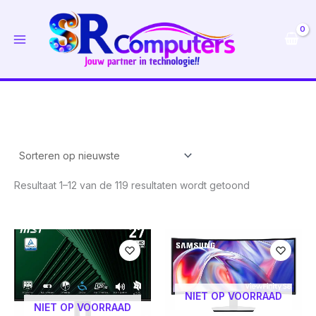
Ga
naar
de
inhoud
Gesorteerd
Resultaat 1–12 van de 119 resultaten wordt getoond
op
nieuwste
NIET OP VOORRAAD
NIET OP VOORRAAD