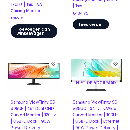
170Hz | 1ms | VA
| 1ms
Gaming Monitor
€
404,75
€
182,15
Lees verder
Toevoegen aan
winkelwagen
NIET OP VOORRAAD
Samsung ViewFinity S9
Samsung ViewFinity S6
S95UF | 49″ Dual QHD
S65UC | 34″ UltraWide
Curved Monitor | 120Hz
Curved Monitor | 100Hz
| USB-C Dock | 90W
| USB-C Dock | Ethernet
Power Delivery |
| 90W Power Delivery |