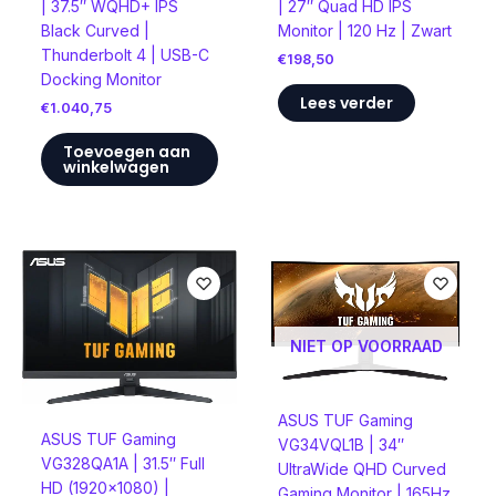
| 37.5″ WQHD+ IPS
| 27″ Quad HD IPS
Black Curved |
Monitor | 120 Hz | Zwart
Thunderbolt 4 | USB-C
€
198,50
Docking Monitor
Lees verder
€
1.040,75
Toevoegen aan
winkelwagen
NIET OP VOORRAAD
ASUS TUF Gaming
ASUS TUF Gaming
VG34VQL1B | 34″
VG328QA1A | 31.5″ Full
UltraWide QHD Curved
HD (1920×1080) |
Gaming Monitor | 165Hz