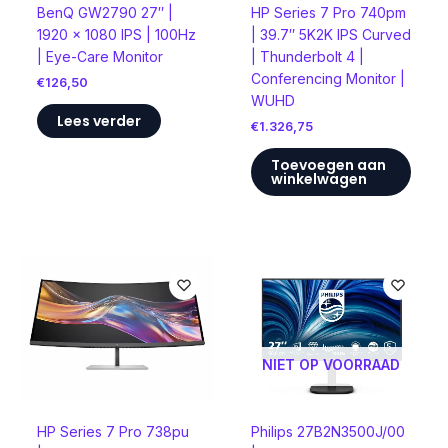
BenQ GW2790 27″ |
HP Series 7 Pro 740pm
1920 x 1080 IPS | 100Hz
| 39.7″ 5K2K IPS Curved
| Eye-Care Monitor
| Thunderbolt 4 |
Conferencing Monitor |
€
126,50
WUHD
Lees verder
€
1.326,75
Toevoegen aan
winkelwagen
NIET OP VOORRAAD
HP Series 7 Pro 738pu
Philips 27B2N3500J/00