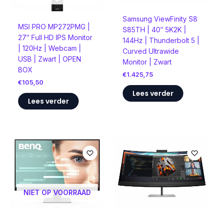
Samsung ViewFinity S8
MSI PRO MP272PMG |
S85TH | 40″ 5K2K |
27″ Full HD IPS Monitor
144Hz | Thunderbolt 5 |
| 120Hz | Webcam |
Curved Ultrawide
USB | Zwart | OPEN
Monitor | Zwart
BOX
€
1.425,75
€
105,50
Lees verder
Lees verder
NIET OP VOORRAAD