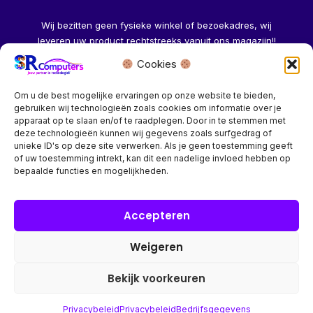
Wij bezitten geen fysieke winkel of bezoekadres, wij
leveren uw product rechtstreeks vanuit ons magazijn!!
Cookies
Herroeping aanvragen →
Om u de best mogelijke ervaringen op onze website te bieden,
gebruiken wij technologieën zoals cookies om informatie over je
apparaat op te slaan en/of te raadplegen. Door in te stemmen met
deze technologieën kunnen wij gegevens zoals surfgedrag of
unieke ID's op deze site verwerken. Als je geen toestemming geeft
of uw toestemming intrekt, kan dit een nadelige invloed hebben op
Bedrijf? vraag een account aan voor speciale prijzen!
bepaalde functies en mogelijkheden.
Copyright © 2026 SR Computers
Accepteren
Weigeren
Alle onze prijzen zijn Incl. 21% btw. Ben je ingelogd met een
groothandel account, dan worden automatisch alle prijzen
Bekijk voorkeuren
Excl. 21% btw getoond.
Privacybeleid
Privacybeleid
Bedrijfsgegevens