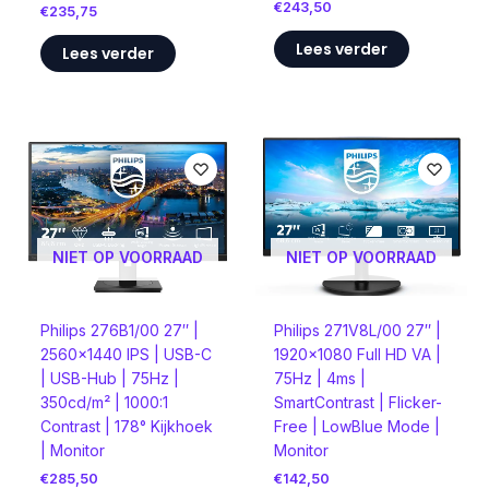
€
243,50
€
235,75
Lees verder
Lees verder
NIET OP VOORRAAD
NIET OP VOORRAAD
Philips 276B1/00 27″ |
Philips 271V8L/00 27″ |
2560×1440 IPS | USB-C
1920×1080 Full HD VA |
| USB-Hub | 75Hz |
75Hz | 4ms |
350cd/m² | 1000:1
SmartContrast | Flicker-
Contrast | 178° Kijkhoek
Free | LowBlue Mode |
| Monitor
Monitor
€
285,50
€
142,50