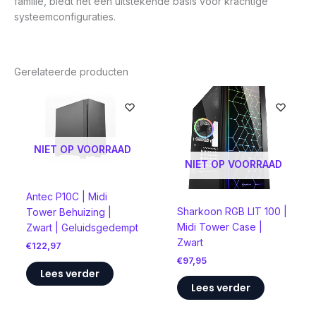
familie, biedt het een uitstekende basis voor krachtige
systeemconfiguraties.
Gerelateerde producten
NIET OP VOORRAAD
NIET OP VOORRAAD
Antec P10C | Midi
Sharkoon RGB LIT 100 |
Tower Behuizing |
Midi Tower Case |
Zwart | Geluidsgedempt
Zwart
€
122,97
€
97,95
Lees verder
Lees verder