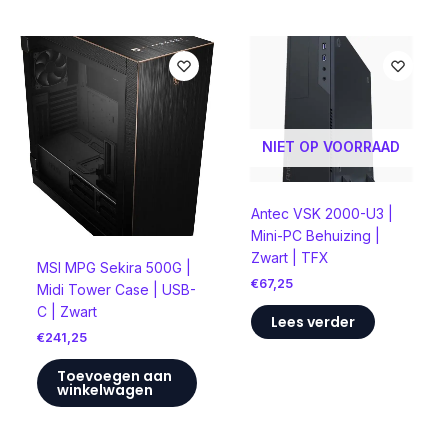
NIET OP VOORRAAD
Antec VSK 2000-U3 |
Mini-PC Behuizing |
Zwart | TFX
MSI MPG Sekira 500G |
€
67,25
Midi Tower Case | USB-
C | Zwart
Lees verder
€
241,25
Toevoegen aan
winkelwagen