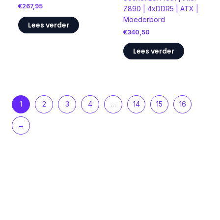
€
267,95
Z890 | 4xDDR5 | ATX |
Moederbord
Lees verder
€
340,50
Lees verder
1
2
3
4
…
14
15
16
→