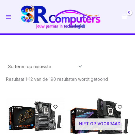
Ga
naar
de
inhoud
Gesorteerd
Resultaat 1–12 van de 190 resultaten wordt getoond
op
nieuwste
NIET OP VOORRAAD