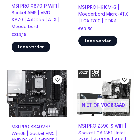
MSI PRO X870-P WIFI |
MSI PRO H610M-G |
Socket AM5 | AMD
Moederbord Micro-ATX
X870 | 4xDDR5 | ATX |
| LGA 1700 | DDR4
Moederbord
€
60,50
€
314,15
Lees verder
Lees verder
NIET OP VOORRAAD
MSI PRO Z890-S WIFI |
MSI PRO B840M-P
Socket LGA 1851 | Intel
WiFi6E | Socket AM5 |
Z890 | 4xDDR5 | ATX |