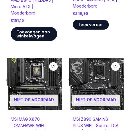
AMD B840 | 4xDDR5 |
Moederbord
Micro ATX |
Moederbord
€
249,95
€
151,15
Lees verder
Toevoegen aan
winkelwagen
NIET OP VOORRAAD
NIET OP VOORRAAD
MSI MAG X870
MSI Z890 GAMING
TOMAHAWK WIFI |
PLUS WIFI | Socket LGA