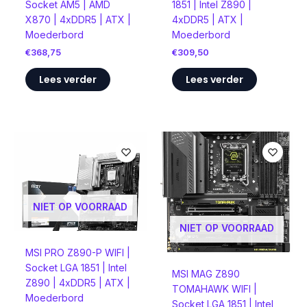
Socket AM5 | AMD
1851 | Intel Z890 |
X870 | 4xDDR5 | ATX |
4xDDR5 | ATX |
Moederbord
Moederbord
€
368,75
€
309,50
Lees verder
Lees verder
NIET OP VOORRAAD
NIET OP VOORRAAD
MSI PRO Z890-P WIFI |
Socket LGA 1851 | Intel
MSI MAG Z890
Z890 | 4xDDR5 | ATX |
TOMAHAWK WIFI |
Moederbord
Socket LGA 1851 | Intel