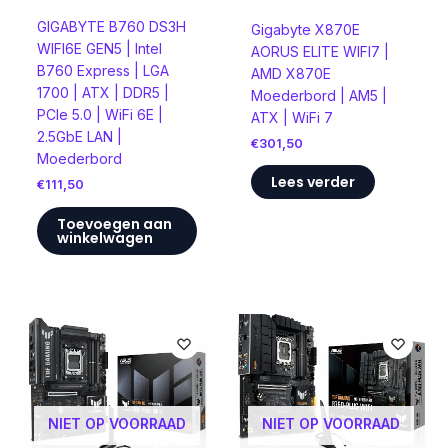
GIGABYTE B760 DS3H
Gigabyte X870E
WIFI6E GEN5 | Intel
AORUS ELITE WIFI7 |
B760 Express | LGA
AMD X870E
1700 | ATX | DDR5 |
Moederbord | AM5 |
PCIe 5.0 | WiFi 6E |
ATX | WiFi 7
2.5GbE LAN |
€
301,50
Moederbord
Lees verder
€
111,50
Toevoegen aan
winkelwagen
NIET OP VOORRAAD
NIET OP VOORRAAD