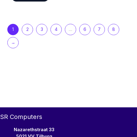
1
2
3
4
…
6
7
8
→
SR Computers
Nazarethstraat 33
5021 VV Tilburg