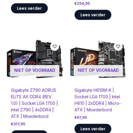
€
254,95
Lees verder
Lees verder
NIET OP VOORRAAD
NIET OP VOORRAAD
Gigabyte Z790 AORUS
Gigabyte H610M-K |
ELITE AX DDR4 (REV
Socket LGA 1700 | Intel
1.0) | Socket LGA 1700 |
H610 | 2xDDR4 | Micro-
Intel Z790 | 4xDDR4 |
ATX | Moederbord
ATX | Moederbord
€
67,95
€
317,95
Lees verder