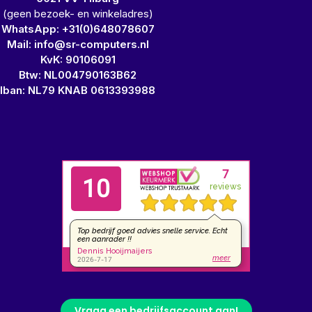
(geen bezoek- en winkeladres)
WhatsApp: +31(0)648078607
Mail: info@sr-computers.nl
KvK: 90106091
Btw: NL004790163B62
Iban: NL79 KNAB 0613393988
Vraag een bedrijfsaccount aan!