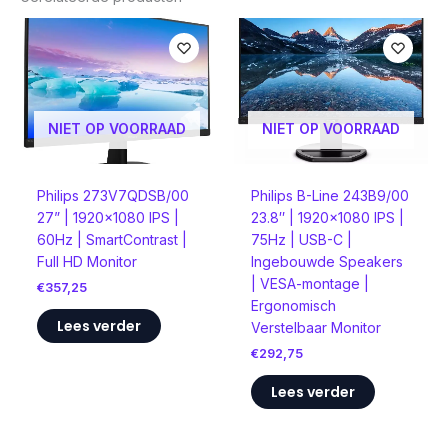
NIET OP VOORRAAD
NIET OP VOORRAAD
​Philips 273V7QDSB/00
Philips B-Line 243B9/00
27” | 1920×1080 IPS |
23.8″ | 1920×1080 IPS |
60Hz | SmartContrast |
75Hz | USB-C |
Full HD Monitor
Ingebouwde Speakers
| VESA-montage |
€
357,25
Ergonomisch
Lees verder
Verstelbaar Monitor
€
292,75
Lees verder