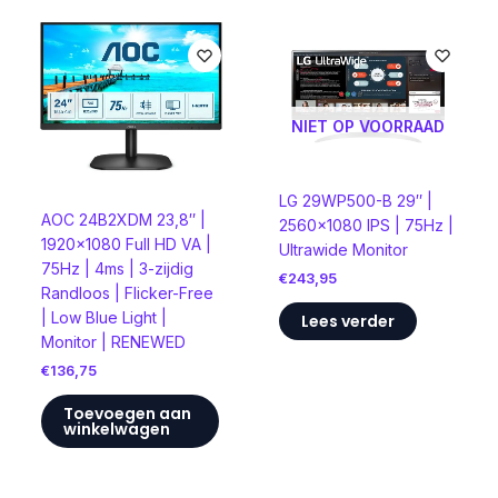
NIET OP VOORRAAD
LG 29WP500-B 29″ |
AOC 24B2XDM 23,8″ |
2560×1080 IPS | 75Hz |
1920×1080 Full HD VA |
Ultrawide Monitor
75Hz | 4ms | 3-zijdig
€
243,95
Randloos | Flicker-Free
| Low Blue Light |
Lees verder
Monitor | RENEWED
€
136,75
Toevoegen aan
winkelwagen