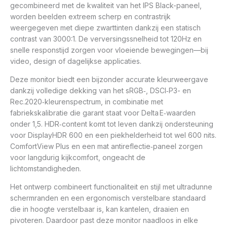
gecombineerd met de kwaliteit van het IPS Black-paneel,
worden beelden extreem scherp en contrastrijk
weergegeven met diepe zwarttinten dankzij een statisch
contrast van 3000:1. De verversingssnelheid tot 120Hz en
snelle responstijd zorgen voor vloeiende bewegingen—bij
video, design of dagelijkse applicaties.
Deze monitor biedt een bijzonder accurate kleurweergave
dankzij volledige dekking van het sRGB‑, DSCI‑P3- en
Rec.2020‑kleurenspectrum, in combinatie met
fabriekskalibratie die garant staat voor Delta E‑waarden
onder 1,5. HDR‑content komt tot leven dankzij ondersteuning
voor DisplayHDR 600 en een piekhelderheid tot wel 600 nits.
ComfortView Plus en een mat antireflectie‑paneel zorgen
voor langdurig kijkcomfort, ongeacht de
lichtomstandigheden.
Het ontwerp combineert functionaliteit en stijl met ultradunne
schermranden en een ergonomisch verstelbare standaard
die in hoogte verstelbaar is, kan kantelen, draaien en
pivoteren. Daardoor past deze monitor naadloos in elke