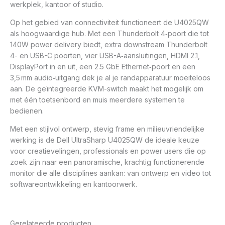
werkplek, kantoor of studio.
Op het gebied van connectiviteit functioneert de U4025QW
als hoogwaardige hub. Met een Thunderbolt 4‑poort die tot
140W power delivery biedt, extra downstream Thunderbolt
4- en USB-C poorten, vier USB-A‑aansluitingen, HDMI 2.1,
DisplayPort in en uit, een 2.5 GbE Ethernet‑poort en een
3,5 mm audio‑uitgang dek je al je randapparatuur moeiteloos
aan. De geïntegreerde KVM-switch maakt het mogelijk om
met één toetsenbord en muis meerdere systemen te
bedienen.
Met een stijlvol ontwerp, stevig frame en milieuvriendelijke
werking is de Dell UltraSharp U4025QW de ideale keuze
voor creatievelingen, professionals en power users die op
zoek zijn naar een panoramische, krachtig functionerende
monitor die alle disciplines aankan: van ontwerp en video tot
softwareontwikkeling en kantoorwerk.
Gerelateerde producten