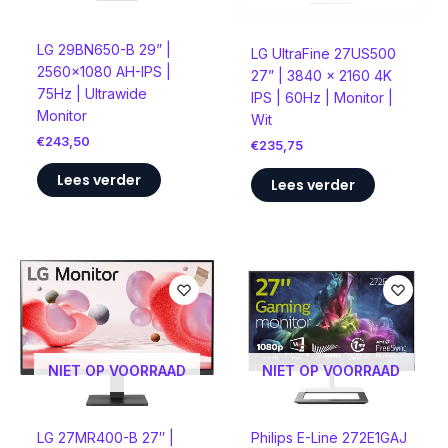
LG 29BN650-B 29” |
LG UltraFine 27US500
2560×1080 AH-IPS |
27” | 3840 x 2160 4K
75Hz | Ultrawide
IPS | 60Hz | Monitor |
Monitor
Wit
€
243,50
€
235,75
Lees verder
Lees verder
NIET OP VOORRAAD
NIET OP VOORRAAD
LG 27MR400-B 27″ |
Philips E-Line 272E1GAJ