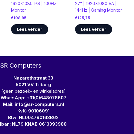
1920×1080 IPS | 100Hz |
27″ | 1920×1080 VA |
Monitor
144Hz | Gaming Monitor
€
108,95
€
125,75
Lees verder
Lees verder
SR Computers
Nazarethstraat 33
5021 VV Tilburg
(geen bezoek- en winkeladres)
WhatsApp: +31(0)648078607
Mail: info@sr-computers.nl
KvK: 90106091
Btw: NL004790163B62
Iban: NL79 KNAB 0613393988