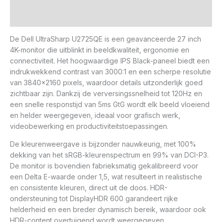
Beoordelingen (0)
De Dell UltraSharp U2725QE is een geavanceerde 27 inch
4K-monitor die uitblinkt in beeldkwaliteit, ergonomie en
connectiviteit. Het hoogwaardige IPS Black-paneel biedt een
indrukwekkend contrast van 3000:1 en een scherpe resolutie
van 3840×2160 pixels, waardoor details uitzonderlijk goed
zichtbaar zijn. Dankzij de verversingssnelheid tot 120Hz en
een snelle responstijd van 5ms GtG wordt elk beeld vloeiend
en helder weergegeven, ideaal voor grafisch werk,
videobewerking en productiviteitstoepassingen.
De kleurenweergave is bijzonder nauwkeurig, met 100%
dekking van het sRGB-kleurenspectrum en 99% van DCI-P3.
De monitor is bovendien fabrieksmatig gekalibreerd voor
een Delta E-waarde onder 1,5, wat resulteert in realistische
en consistente kleuren, direct uit de doos. HDR-
ondersteuning tot DisplayHDR 600 garandeert rijke
helderheid en een breder dynamisch bereik, waardoor ook
HDR-content overtuigend wordt weergegeven.