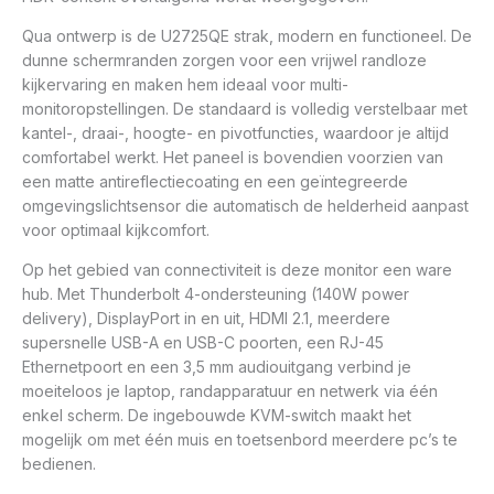
Qua ontwerp is de U2725QE strak, modern en functioneel. De
dunne schermranden zorgen voor een vrijwel randloze
kijkervaring en maken hem ideaal voor multi-
monitoropstellingen. De standaard is volledig verstelbaar met
kantel-, draai-, hoogte- en pivotfuncties, waardoor je altijd
comfortabel werkt. Het paneel is bovendien voorzien van
een matte antireflectiecoating en een geïntegreerde
omgevingslichtsensor die automatisch de helderheid aanpast
voor optimaal kijkcomfort.
Op het gebied van connectiviteit is deze monitor een ware
hub. Met Thunderbolt 4-ondersteuning (140W power
delivery), DisplayPort in en uit, HDMI 2.1, meerdere
supersnelle USB-A en USB-C poorten, een RJ-45
Ethernetpoort en een 3,5 mm audiouitgang verbind je
moeiteloos je laptop, randapparatuur en netwerk via één
enkel scherm. De ingebouwde KVM-switch maakt het
mogelijk om met één muis en toetsenbord meerdere pc’s te
bedienen.