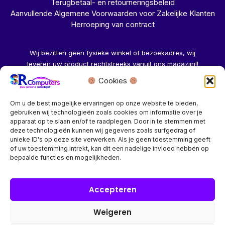
Terugbetaal- en retourneringsbeleid
Aanvullende Algemene Voorwaarden voor Zakelijke Klanten
Herroeping van contract
Wij bezitten geen fysieke winkel of bezoekadres, wij
leveren uw product rechtstreeks vanuit ons magazijn!!
Cookies
Herroeping aanvragen →
Om u de best mogelijke ervaringen op onze website te bieden,
gebruiken wij technologieën zoals cookies om informatie over je
apparaat op te slaan en/of te raadplegen. Door in te stemmen met
deze technologieën kunnen wij gegevens zoals surfgedrag of
unieke ID's op deze site verwerken. Als je geen toestemming geeft
of uw toestemming intrekt, kan dit een nadelige invloed hebben op
Bedrijf? vraag een account aan voor speciale prijzen!
bepaalde functies en mogelijkheden.
Copyright © 2026 SR Computers
Accepteren
Weigeren
Alle onze prijzen zijn Incl. 21% btw. Ben je ingelogd met een