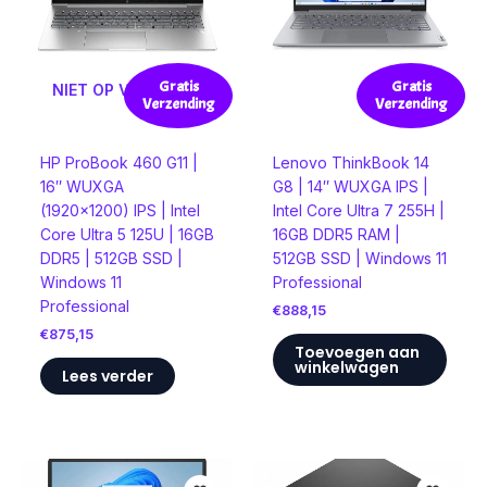
Gratis
Gratis
NIET OP VOORRAAD
Verzending
Verzending
HP ProBook 460 G11 |
Lenovo ThinkBook 14
16″ WUXGA
G8 | 14″ WUXGA IPS |
(1920×1200) IPS | Intel
Intel Core Ultra 7 255H |
Core Ultra 5 125U | 16GB
16GB DDR5 RAM |
DDR5 | 512GB SSD |
512GB SSD | Windows 11
Windows 11
Professional
Professional
€
888,15
€
875,15
Toevoegen aan
winkelwagen
Lees verder