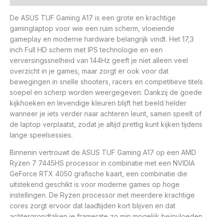
De ASUS TUF Gaming A17 is een grote en krachtige
gaminglaptop voor wie een ruim scherm, vloeiende
gameplay en moderne hardware belangrijk vindt. Het 17,3
inch Full HD scherm met IPS technologie en een
verversingssnelheid van 144Hz geeft je niet alleen veel
overzicht in je games, maar zorgt er ook voor dat
bewegingen in snelle shooters, racers en competitieve titels
soepel en scherp worden weergegeven. Dankzij de goede
kijkhoeken en levendige kleuren blijft het beeld helder
wanneer je iets verder naar achteren leunt, samen speelt of
de laptop verplaatst, zodat je altijd prettig kunt kijken tijdens
lange speelsessies.
Binnenin vertrouwt de ASUS TUF Gaming A17 op een AMD
Ryzen 7 7445HS processor in combinatie met een NVIDIA
GeForce RTX 4050 grafische kaart, een combinatie die
uitstekend geschikt is voor moderne games op hoge
instellingen. De Ryzen processor met meerdere krachtige
cores zorgt ervoor dat laadtijden kort blijven en dat
achtergrondtaken je framerate zo min mogelijk beïnvloeden,