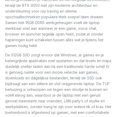
terwijl de RTX 4050 met zijn moderne architectuur en
ondersteuning voor ray tracing en slimme
opschaaltechnieken populaire titels soepel laten draaien.
Samen met 16GB DDR5 werkgeheugen voelt de laptop
merkbaar snel aan wanneer je een game, voice chat,
browser en launcher tegelijk open hebt, zodat je zonder
haperingen kunt schakelen tussen alles wat je tijdens het
gamen nodig hebt.
De 512GB SSD zorgt ervoor dat Windows, je games en je
belangrijkste applicaties snel opstarten en dat levels en maps
duidelijk sneller laden dan bij een traditionele harde schijf. Er
is genoeg ruimte voor een mooie selectie aan games,
downloads en dagelijkse bestanden, terwijl de SSD ook
bijdraagt aan een stillere en vlot reagerende laptop. De TUF
behuizing is ontworpen om tegen een stootje te kunnen en
voelt stevig aan, waardoor je de laptop met een gerust
gevoel meeneemt naar vrienden, LAN party’s of studie en
werkplekken, zonder bang te zijn voor iedere tik of kras. Het
toetsenbord is afgestemd op gamen, met een comfortabele