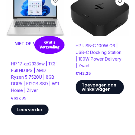
Gratis
NIET OP VOORRAAD
HP USB-C 100W G6 |
Verzending
USB-C Docking Station
| 100W Power Delivery
HP 17-cp2333nw | 17.3”
| Zwart
Full HD IPS | AMD
€
142,25
Ryzen 5 7520U | 8GB
DDR5 | 512GB SSD | W11
Toevoegen aan
winkelwagen
Home | Zilver
€
627,95
Lees verder