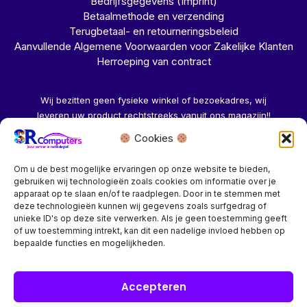
Bedrijfsgegevens (Imprint)
Betaalmethode en verzending
Terugbetaal- en retourneringsbeleid
Aanvullende Algemene Voorwaarden voor Zakelijke Klanten
Herroeping van contract
Wij bezitten geen fysieke winkel of bezoekadres, wij
leveren uw product rechtstreeks vanuit ons magazijn!!
Cookies
Herroeping aanvragen →
Om u de best mogelijke ervaringen op onze website te bieden,
gebruiken wij technologieën zoals cookies om informatie over je
apparaat op te slaan en/of te raadplegen. Door in te stemmen met
deze technologieën kunnen wij gegevens zoals surfgedrag of
unieke ID's op deze site verwerken. Als je geen toestemming geeft
of uw toestemming intrekt, kan dit een nadelige invloed hebben op
Bedrijf? vraag een account aan voor speciale prijzen!
bepaalde functies en mogelijkheden.
Copyright © 2026 SR Computers
Accepteren