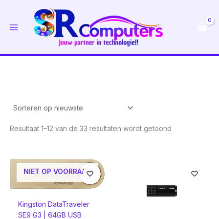
Ga
naar
de
inhoud
Gesorteerd
Resultaat 1–12 van de 33 resultaten wordt getoond
op
nieuwste
NIET OP VOORRAAD
Kingston DataTraveler
SE9 G3 | 64GB USB