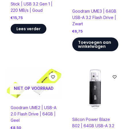
Stick | USB 3.2 Gen 1 |
220 MB/s | Goud
Goodram UME3 | 64GB
USB-A 3.2 Flash Drive |
€
15,75
Zwart
Lees verder
€
6,75
Toevoegen aan
winkelwagen
NIET OP VOORRAAD
Goodram UME2 | USB-A
2.0 Flash Drive | 64GB |
Silicon Power Blaze
Geel
B02 | 64GB USB-A 3.2
€
8,50