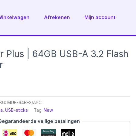
Winkelwagen
Afrekenen
Mijn account
 Plus | 64GB USB-A 3.2 Flash
r
KU:
MUF-64BE3/APC
ia
,
USB-sticks
Tag:
New
Gegarandeerde veilige betalingen