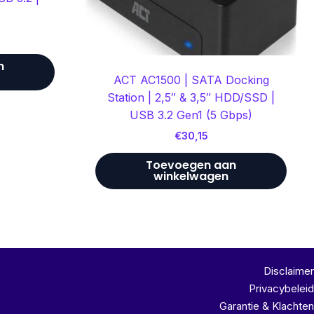
n
ACT AC1500 | SATA Docking
Station | 2,5″ & 3,5″ HDD/SSD |
USB 3.2 Gen1 (5 Gbps)
€
30,15
Toevoegen aan
winkelwagen
Disclaimer
Privacybeleid
Garantie & Klachten