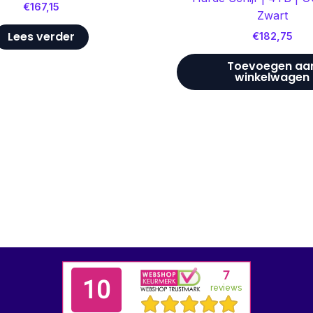
€
167,15
Zwart
Lees verder
€
182,75
Toevoegen aa
winkelwagen