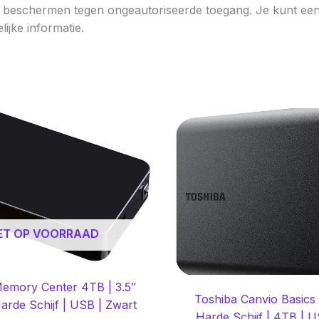
n beschermen tegen ongeautoriseerde toegang. Je kunt een 
ijke informatie.
ET OP VOORRAAD
Memory Center 4TB | 3.5″
Toshiba Canvio Basics
arde Schijf | USB | Zwart
Harde Schijf | 4TB | U