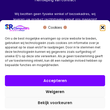
Wij bezitten geen fysieke winkel of bezoekadres, wij
leveren uw product rechtstreeks vanuit ons magazijn!!
Cookies
Herroeping aanvragen →
Om u de best mogelijke ervaringen op onze website te bieden,
gebruiken wij technologieën zoals cookies om informatie over je
apparaat op te slaan en/of te raadplegen. Door in te stemmen met
deze technologieën kunnen wij gegevens zoals surfgedrag of
unieke ID's op deze site verwerken. Als je geen toestemming geeft
of uw toestemming intrekt, kan dit een nadelige invloed hebben op
Bedrijf? vraag een account aan voor speciale prijzen!
bepaalde functies en mogelijkheden.
Copyright © 2026 SR Computers
Accepteren
Weigeren
Alle onze prijzen zijn Incl. 21% btw. Ben je ingelogd met een
groothandel account, dan worden automatisch alle prijzen
Bekijk voorkeuren
Excl. 21% btw getoond.