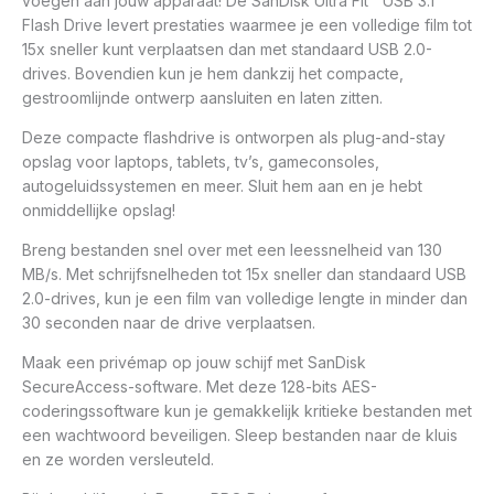
voegen aan jouw apparaat! De SanDisk Ultra Fit™ USB 3.1
Flash Drive levert prestaties waarmee je een volledige film tot
15x sneller kunt verplaatsen dan met standaard USB 2.0-
drives. Bovendien kun je hem dankzij het compacte,
gestroomlijnde ontwerp aansluiten en laten zitten.
Deze compacte flashdrive is ontworpen als plug-and-stay
opslag voor laptops, tablets, tv’s, gameconsoles,
autogeluidssystemen en meer. Sluit hem aan en je hebt
onmiddellijke opslag!
Breng bestanden snel over met een leessnelheid van 130
MB/s. Met schrijfsnelheden tot 15x sneller dan standaard USB
2.0-drives, kun je een film van volledige lengte in minder dan
30 seconden naar de drive verplaatsen.
Maak een privémap op jouw schijf met SanDisk
SecureAccess-software. Met deze 128-bits AES-
coderingssoftware kun je gemakkelijk kritieke bestanden met
een wachtwoord beveiligen. Sleep bestanden naar de kluis
en ze worden versleuteld.