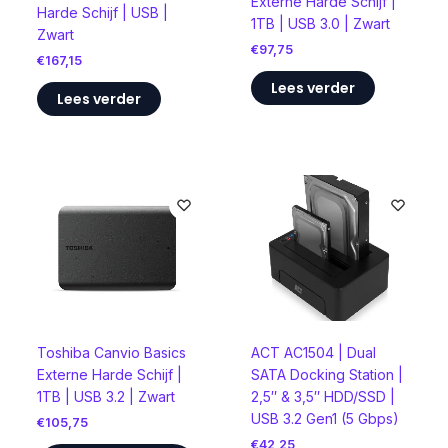
Externe Harde Schijf |
Harde Schijf | USB |
1TB | USB 3.0 | Zwart
Zwart
€
97,75
€
167,15
Lees verder
Lees verder
Toshiba Canvio Basics
ACT AC1504 | Dual
Externe Harde Schijf |
SATA Docking Station |
1TB | USB 3.2 | Zwart
2,5″ & 3,5″ HDD/SSD |
USB 3.2 Gen1 (5 Gbps)
€
105,75
€
42,25