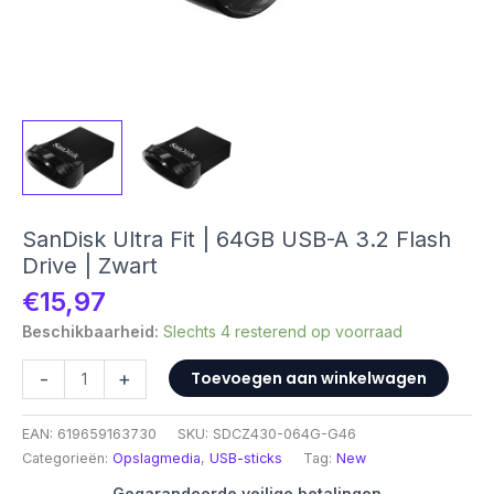
SanDisk Ultra Fit | 64GB USB-A 3.2 Flash
Drive | Zwart
€
15,97
Beschikbaarheid:
Slechts 4 resterend op voorraad
SanDisk
-
+
Toevoegen aan winkelwagen
Ultra
Fit
EAN:
619659163730
SKU:
SDCZ430-064G-G46
|
Categorieën:
Opslagmedia
,
USB-sticks
Tag:
New
64GB
USB-
Gegarandeerde veilige betalingen