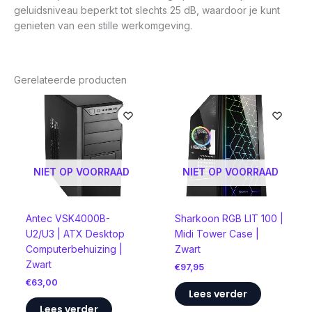
geluidsniveau beperkt tot slechts 25 dB, waardoor je kunt
genieten van een stille werkomgeving.
Gerelateerde producten
NIET OP VOORRAAD
NIET OP VOORRAAD
Antec VSK4000B-
Sharkoon RGB LIT 100 |
U2/U3 | ATX Desktop
Midi Tower Case |
Computerbehuizing |
Zwart
Zwart
€
97,95
€
63,00
Lees verder
Lees verder