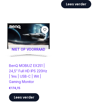
Lees verder
NIET OP VOORRAAD
BenQ MOBIUZ EX251 |
24,5″ Full HD IPS 220Hz
| 1ms | USB-C | Wit |
Gaming Monitor
€
174,15
Lees verder