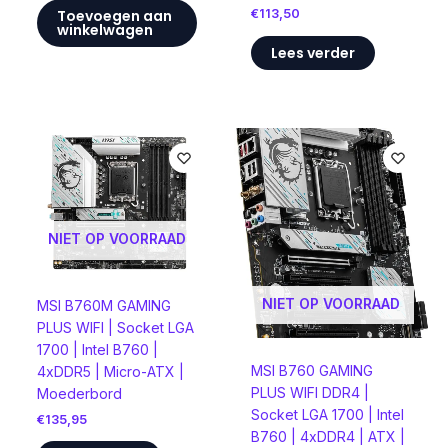
€
113,50
Toevoegen aan
winkelwagen
Lees verder
NIET OP VOORRAAD
NIET OP VOORRAAD
MSI B760M GAMING
PLUS WIFI | Socket LGA
1700 | Intel B760 |
MSI B760 GAMING
4xDDR5 | Micro-ATX |
PLUS WIFI DDR4 |
Moederbord
Socket LGA 1700 | Intel
€
135,95
B760 | 4xDDR4 | ATX |