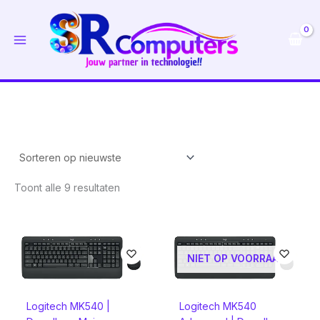
Ga
naar
de
inhoud
Gesorteerd
Toont alle 9 resultaten
op
nieuwste
NIET OP VOORRAAD
Logitech MK540 |
Logitech MK540