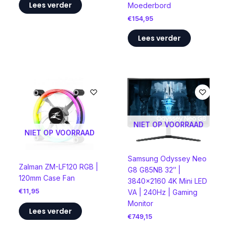
Lees verder
Moederbord
€
154,95
Lees verder
NIET OP VOORRAAD
NIET OP VOORRAAD
Samsung Odyssey Neo
Zalman ZM-LF120 RGB |
G8 G85NB 32″ |
120mm Case Fan
3840×2160 4K Mini LED
€
11,95
VA | 240Hz | Gaming
Monitor
Lees verder
€
749,15