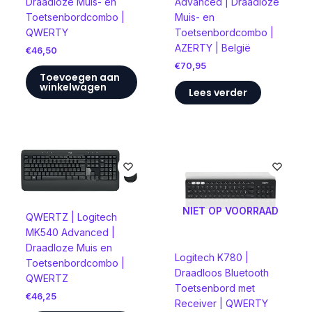
Draadloze Muis- en
Advanced | Draadloze
Toetsenbordcombo |
Muis- en
QWERTY
Toetsenbordcombo |
AZERTY | België
€
46,50
€
70,95
Toevoegen aan
winkelwagen
Lees verder
NIET OP VOORRAAD
QWERTZ | Logitech
MK540 Advanced |
Draadloze Muis en
Logitech K780 |
Toetsenbordcombo |
Draadloos Bluetooth
QWERTZ
Toetsenbord met
€
46,25
Receiver | QWERTY