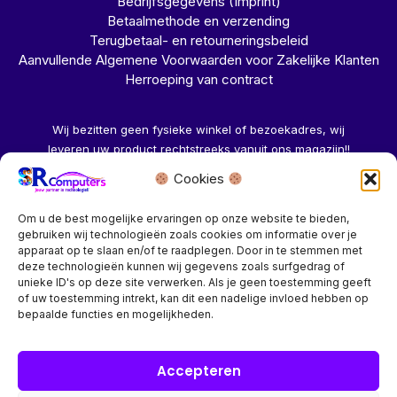
Bedrijfsgegevens (Imprint)
Betaalmethode en verzending
Terugbetaal- en retourneringsbeleid
Aanvullende Algemene Voorwaarden voor Zakelijke Klanten
Herroeping van contract
Wij bezitten geen fysieke winkel of bezoekadres, wij
leveren uw product rechtstreeks vanuit ons magazijn!!
Cookies
Herroeping aanvragen →
Om u de best mogelijke ervaringen op onze website te bieden,
gebruiken wij technologieën zoals cookies om informatie over je
apparaat op te slaan en/of te raadplegen. Door in te stemmen met
deze technologieën kunnen wij gegevens zoals surfgedrag of
unieke ID's op deze site verwerken. Als je geen toestemming geeft
of uw toestemming intrekt, kan dit een nadelige invloed hebben op
Bedrijf? vraag een account aan voor speciale prijzen!
bepaalde functies en mogelijkheden.
Copyright © 2026 SR Computers
Accepteren