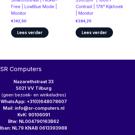
Free | LowBlue Mode |
Contrast | 178° Kijkhoek
Monitor
| Monitor
€
142,50
€
284,25
Lees verder
Lees verder
SR Computers
Nazarethstraat 33
5021 VV Tilburg
(geen bezoek- en winkeladres)
WhatsApp: +31(0)648078607
Mail: info@sr-computers.nl
KvK: 90106091
Btw: NL004790163B62
Iban: NL79 KNAB 0613393988