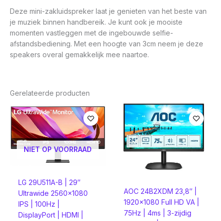
Deze mini-zakluidspreker laat je genieten van het beste van
je muziek binnen handbereik. Je kunt ook je mooiste
momenten vastleggen met de ingebouwde selfie-
afstandsbediening. Met een hoogte van 3cm neem je deze
speakers overal gemakkelijk mee naartoe.
Gerelateerde producten
NIET OP VOORRAAD
LG 29U511A-B | 29″
AOC 24B2XDM 23,8″ |
Ultrawide 2560×1080
1920×1080 Full HD VA |
IPS | 100Hz |
75Hz | 4ms | 3-zijdig
DisplayPort | HDMI |