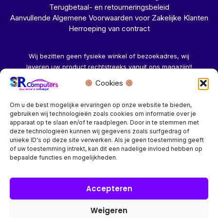
Terugbetaal- en retourneringsbeleid
Aanvullende Algemene Voorwaarden voor Zakelijke Klanten
Herroeping van contract
Wij bezitten geen fysieke winkel of bezoekadres, wij
leveren uw product rechtstreeks vanuit ons magazijn!!
Cookies
Herroeping aanvragen →
Om u de best mogelijke ervaringen op onze website te bieden,
gebruiken wij technologieën zoals cookies om informatie over je
apparaat op te slaan en/of te raadplegen. Door in te stemmen met
deze technologieën kunnen wij gegevens zoals surfgedrag of
unieke ID's op deze site verwerken. Als je geen toestemming geeft
of uw toestemming intrekt, kan dit een nadelige invloed hebben op
Bedrijf? vraag een account aan voor speciale prijzen!
bepaalde functies en mogelijkheden.
Copyright © 2026 SR Computers
Accepteren
Weigeren