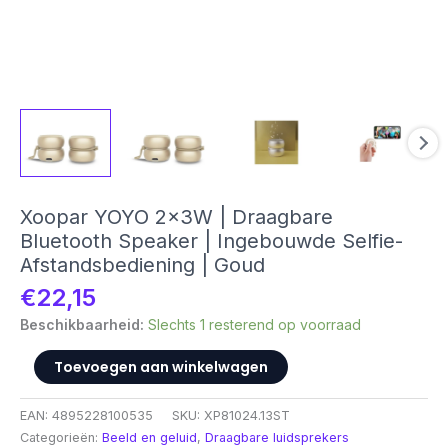
Xoopar YOYO 2x3W | Draagbare
Bluetooth Speaker | Ingebouwde Selfie-
Afstandsbediening | Goud
€
22,15
Beschikbaarheid:
Slechts 1 resterend op voorraad
Xoopar
Toevoegen aan winkelwagen
YOYO
2x3W
EAN:
4895228100535
SKU:
XP81024.13ST
|
Categorieën:
Beeld en geluid
,
Draagbare luidsprekers
Draagbare