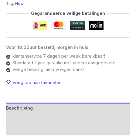
Tag:
New
Bluetooth
Speaker
Gegarandeerde veilige betalingen
|
Ingebouwde
Selfie-
Afstandsbediening
|
Voor 18:00uur besteld, morgen in huis!
Goud
klantenservice 7 dagen per week bereikbaar!
aantal
Standaard 2 jaar garantie mits anders aangegeven!
Veilige betaling met uw eigen bank!
voeg toe aan favorieten
Beschrijving
Aanvullende informatie
Beoordelingen (0)