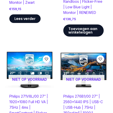
Randloos | Flicker-Free
Monitor | Zwart
| Low Blue Light |
€
159,15
Monitor | RENEWED
Lees verder
€
136,75
Toevoegen aan
winkelwagen
NIET OP VOORRAAD
NIET OP VOORRAAD
Philips 271V8L/00 27″ |
Philips 276B1/00 27″ |
1920×1080 Full HD VA |
2560×1440 IPS | USB-C
75Hz | 4ms |
| USB-Hub | 75Hz |
SmartContrast | Flicker-
350cd/m² | 1000:1