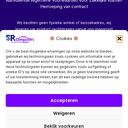
Aanvullende Algemene Voorwaarden voor Zakelijke Klanten
Herroeping van contract
Wij bezitten geen fysieke winkel of bezoekadres, wij
leveren uw product rechtstreeks vanuit ons magazijn!!
Cookies
Herroeping aanvragen →
Om u de best mogelijke ervaringen op onze website te bieden,
gebruiken wij technologieën zoals cookies om informatie over je
apparaat op te slaan en/of te raadplegen. Door in te stemmen met
deze technologieën kunnen wij gegevens zoals surfgedrag of
unieke ID's op deze site verwerken. Als je geen toestemming geeft
of uw toestemming intrekt, kan dit een nadelige invloed hebben op
Bedrijf? vraag een account aan voor speciale prijzen!
bepaalde functies en mogelijkheden.
Copyright © 2026 SR Computers
Accepteren
Weigeren
Alle onze prijzen zijn Incl. 21% btw. Ben je ingelogd met een
groothandel account, dan worden automatisch alle prijzen
Bekijk voorkeuren