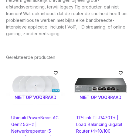
netwerk gemakkelijk ontvangen bij een grote-
afstandsverbinding, terwijl legacy 11g producten dat niet
kunnen! Wat ook inhoudt dat de router de snelheid heeft om
probleemloos te werken met bijna elke bandbreedte-
intensieve applicatie, inclusief VoIP, HD streaming, of online
gaming, zonder vertraging.
Gerelateerde producten
NIET OP VOORRAAD
NIET OP VOORRAAD
Ubiquiti PowerBeam AC
TP-Link TL‑R470T+ |
Gen2 5GHz |
Load‑Balancing Gigabit
Netwerkrepeater (5
Router (4×10/100