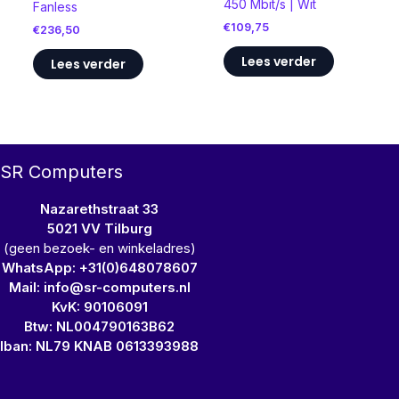
450 Mbit/s | Wit
Fanless
€
109,75
€
236,50
Lees verder
Lees verder
SR Computers
Nazarethstraat 33
5021 VV Tilburg
(geen bezoek- en winkeladres)
WhatsApp: +31(0)648078607
Mail: info@sr-computers.nl
KvK: 90106091
Btw: NL004790163B62
Iban: NL79 KNAB 0613393988