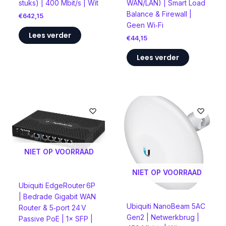
stuks) | 400 Mbit/s | Wit
WAN/LAN) | Smart Load
Balance & Firewall |
€
642,15
Geen Wi‑Fi
Lees verder
€
44,15
Lees verder
NIET OP VOORRAAD
NIET OP VOORRAAD
Ubiquiti EdgeRouter 6P
| Bedrade Gigabit WAN
Ubiquiti NanoBeam 5AC
Router & 5‑port 24 V
Gen2 | Netwerkbrug |
Passive PoE | 1× SFP |