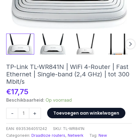
TP-Link TL-WR841N | WiFi 4-Router | Fast
Ethernet | Single-band (2,4 GHz) | tot 300
Mbit/s
€
17,75
Beschikbaarheid:
Op voorraad
TP-
-
+
Toevoegen aan winkelwagen
Link
TL-
EAN:
6935364051242
SKU:
TL-WR841N
WR841N
Categorieën:
Draadloze routers
,
Netwerk
Tag:
New
|