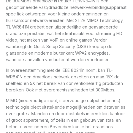
De 300Mbps draadloze N Router TL-WR841N is een
gecombineerde vast/draadloze netwerkverbindingsapparaat
specifiek ontworpen voor kleine ondernemingen en
huiskantoor netwerkvereisten. Met 2T2R MIMO Technology,
TL-WR841N creëert een uitzonderlijke en geavanceerde
draadloze prestatie, wat het ideal maakt voor streaming HD
video, het maken van VoIP en online games Verder
waarborgt de Quick Setup Security (QSS) knop op de
glanzende en moderne buitenkant WPA2 encrypties,
waarmee aanvallen van buitenaf worden voorkómen.
In overeenstemming met de IEEE 802.11n norm, kan TL-
WR841N een draadloos netwerk opzetten en max. 15X de
snelheid en 5X het bereik van conventionele 11g producten
bereiken. Ook met overdrachtssnelheden tot 300Mbps.
MIMO (meervoudige input, meervoudige output antennes)
technologie biedt uitstekende mogelijkheden om dataverlies
over grote afstanden en door obstakels in een klein kantoor
of groot appartement, of zelfs in een gebouw van staal en
beton te verminderen Bovendien kun je het draadloos