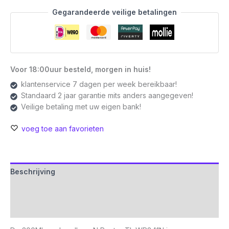
WiFi
Gegarandeerde veilige betalingen
4-
Router
|
Fast
Ethernet
Voor 18:00uur besteld, morgen in huis!
|
klantenservice 7 dagen per week bereikbaar!
Single-
Standaard 2 jaar garantie mits anders aangegeven!
band
Veilige betaling met uw eigen bank!
(2,4
GHz)
voeg toe aan favorieten
|
tot
300
Mbit/s
Beschrijving
aantal
Aanvullende informatie
Beoordelingen (0)