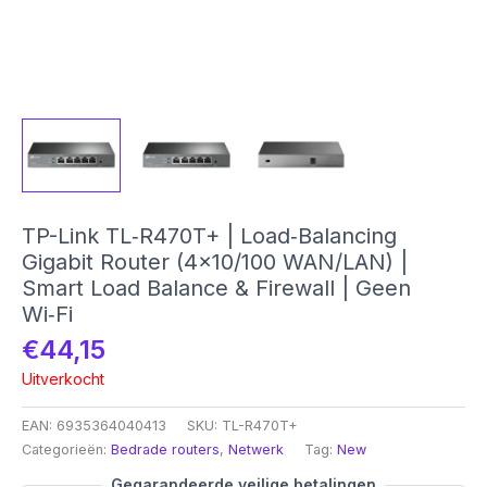
TP-Link TL‑R470T+ | Load‑Balancing
Gigabit Router (4×10/100 WAN/LAN) |
Smart Load Balance & Firewall | Geen
Wi‑Fi
€
44,15
Uitverkocht
EAN:
6935364040413
SKU:
TL-R470T+
Categorieën:
Bedrade routers
,
Netwerk
Tag:
New
Gegarandeerde veilige betalingen