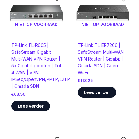
NIET OP VOORRAAD
NIET OP VOORRAAD
TP-Link TL-R605 |
TP-Link TL‑ER7206 |
SafeStream Gigabit
SafeStream Multi‑WAN
Multi-WAN VPN Router |
VPN Router | Gigabit |
5x Gigabit-poorten | Tot
Omada SDN | Geen
4 WAN | VPN:
Wi‑Fi
IPSec/OpenVPN/PPTP/L2TP
€
118,25
| Omada SDN
Lees verder
€
63,50
Lees verder