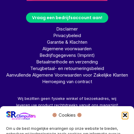
Vraag een bedrijfsaccount aan!
Disclaimer
Privacybeleid
Garantie & Klachten
Algemene voorwaarden
Bedrijfsgegevens (Imprint)
Betaalmethode en verzending
Terugbetaal- en retourneringsbeleid
Aanvullende Algemene Voorwaarden voor Zakelijke Klanten
Herroeping van contract
Wij bezitten geen fysieke winkel of bezoekadres, wij
leveren uw product rechtstreeks vanuit ons magazijn!!
Cookies
Herroeping aanvragen →
Om u de best mogelijke ervaringen op onze website te bieden,
gebruiken wij technologieën zoals cookies om informatie over je