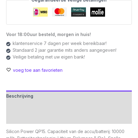
|
Lithium-
Polymeer
|
Zwart
Voor 18:00uur besteld, morgen in huis!
aantal
klantenservice 7 dagen per week bereikbaar!
Standaard 2 jaar garantie mits anders aangegeven!
Veilige betaling met uw eigen bank!
voeg toe aan favorieten
Beschrijving
Aanvullende informatie
Beoordelingen (0)
Silicon Power QP15. Capaciteit van de accu/batterij: 10000