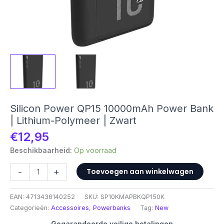
Silicon Power QP15 10000mAh Power Bank
| Lithium-Polymeer | Zwart
€
12,95
Beschikbaarheid:
Op voorraad
Silicon
-
+
Toevoegen aan winkelwagen
Power
QP15
EAN:
4713436140252
SKU:
SP10KMAPBKQP150K
10000mAh
Categorieën:
Accessoires
,
Powerbanks
Tag:
New
Power
Bank
Gegarandeerde veilige betalingen