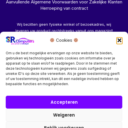
Aanvullende Algemene Voorwaarden voor Zakelijke Klanten
Herroeping van contract
Wij bezitten geen fysieke winkel of bezoekadres, wij
leveren uw product rechtstreeks vanuit ons magazijn!!
Cookies
Herroeping aanvragen →
Om u de best mogelijke ervaringen op onze website te bieden,
gebruiken wij technologieën zoals cookies om informatie over je
apparaat op te slaan en/of te raadplegen. Door in te stemmen met
deze technologieën kunnen wij gegevens zoals surfgedrag of
unieke ID's op deze site verwerken. Als je geen toestemming geeft
of uw toestemming intrekt, kan dit een nadelige invloed hebben op
Bedrijf? vraag een account aan voor speciale prijzen!
bepaalde functies en mogelijkheden.
Copyright © 2026 SR Computers
Accepteren
Weigeren
Alle onze prijzen zijn Incl. 21% btw. Ben je ingelogd met een
groothandel account, dan worden automatisch alle prijzen
Bekijk voorkeuren