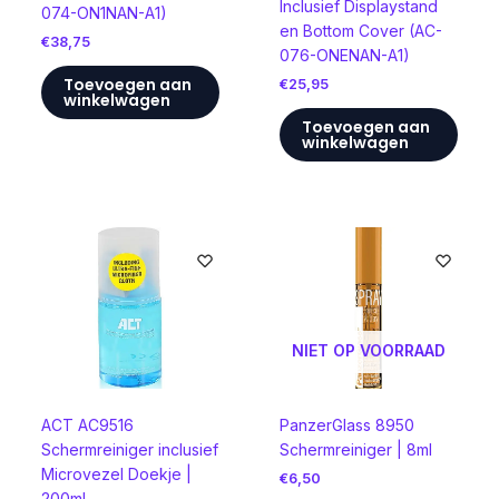
Inclusief Displaystand
074-ON1NAN-A1)
en Bottom Cover (AC-
€
38,75
076-ONENAN-A1)
Toevoegen aan
€
25,95
winkelwagen
Toevoegen aan
winkelwagen
NIET OP VOORRAAD
ACT AC9516
PanzerGlass 8950
Schermreiniger inclusief
Schermreiniger | 8ml
Microvezel Doekje |
€
6,50
200ml