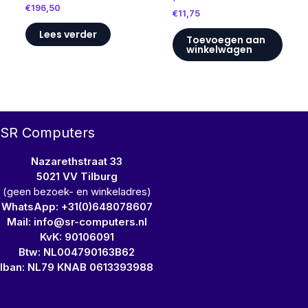
€
196,50
€
11,75
Lees verder
Toevoegen aan
winkelwagen
SR Computers
Nazarethstraat 33
5021 VV Tilburg
(geen bezoek- en winkeladres)
WhatsApp: +31(0)648078607
Mail: info@sr-computers.nl
KvK: 90106091
Btw: NL004790163B62
Iban: NL79 KNAB 0613393988