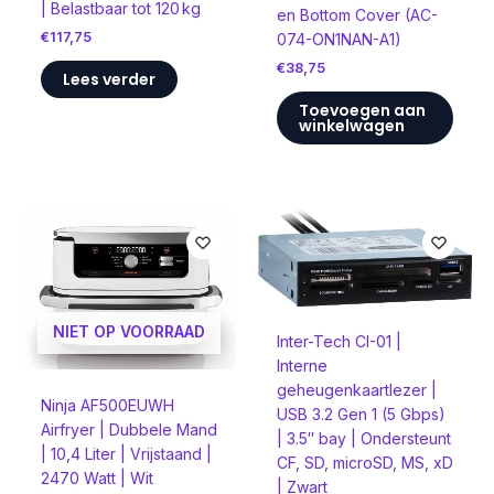
| Belastbaar tot 120 kg
en Bottom Cover (AC-
€
117,75
074-ON1NAN-A1)
€
38,75
Lees verder
Toevoegen aan
winkelwagen
NIET OP VOORRAAD
Inter-Tech CI-01 |
Interne
geheugenkaartlezer |
Ninja AF500EUWH
USB 3.2 Gen 1 (5 Gbps)
Airfryer | Dubbele Mand
| 3.5″ bay | Ondersteunt
| 10,4 Liter | Vrijstaand |
CF, SD, microSD, MS, xD
2470 Watt | Wit
| Zwart