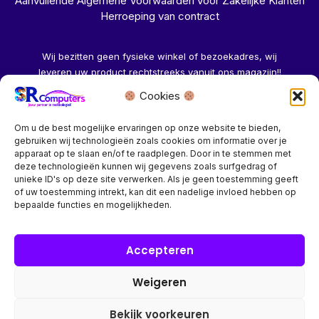
Aanvullende Algemene Voorwaarden voor Zakelijke Klanten
Herroeping van contract
Wij bezitten geen fysieke winkel of bezoekadres, wij
leveren uw product rechtstreeks vanuit ons magazijn!!
Cookies
Herroeping aanvragen →
Om u de best mogelijke ervaringen op onze website te bieden,
gebruiken wij technologieën zoals cookies om informatie over je
apparaat op te slaan en/of te raadplegen. Door in te stemmen met
deze technologieën kunnen wij gegevens zoals surfgedrag of
unieke ID's op deze site verwerken. Als je geen toestemming geeft
of uw toestemming intrekt, kan dit een nadelige invloed hebben op
Bedrijf? vraag een account aan voor speciale prijzen!
bepaalde functies en mogelijkheden.
Copyright © 2026 SR Computers
Accepteren
Weigeren
Alle onze prijzen zijn Incl. 21% btw. Ben je ingelogd met een
groothandel account, dan worden automatisch alle prijzen
Bekijk voorkeuren