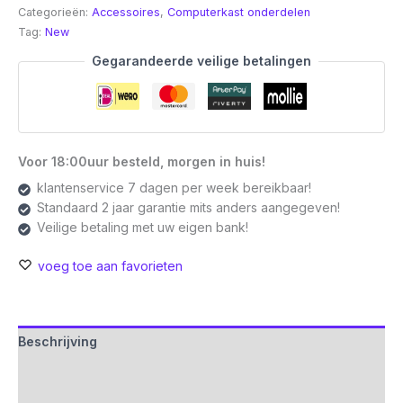
Kit
Categorieën:
Accessoires
,
Computerkast onderdelen
|
Tag:
New
Geschikt
voor
Gegarandeerde veilige betalingen
The
Tower
600
(Matcha
Green)
Voor 18:00uur besteld, morgen in huis!
|
klantenservice 7 dagen per week bereikbaar!
Inclusief
Standaard 2 jaar garantie mits anders aangegeven!
Displaystand
Veilige betaling met uw eigen bank!
en
Bottom
voeg toe aan favorieten
Cover
(AC-
076-
ONENAN-
Beschrijving
A1)
Aanvullende informatie
aantal