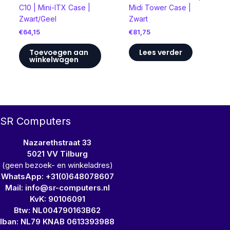
C10 | Mini-ITX Case |
Midi Tower Case |
Zwart/Geel
Zwart
€
64,15
€
81,75
Toevoegen aan
Lees verder
winkelwagen
SR Computers
Nazarethstraat 33
5021 VV Tilburg
(geen bezoek- en winkeladres)
WhatsApp: +31(0)648078607
Mail: info@sr-computers.nl
KvK: 90106091
Btw: NL004790163B62
Iban: NL79 KNAB 0613393988