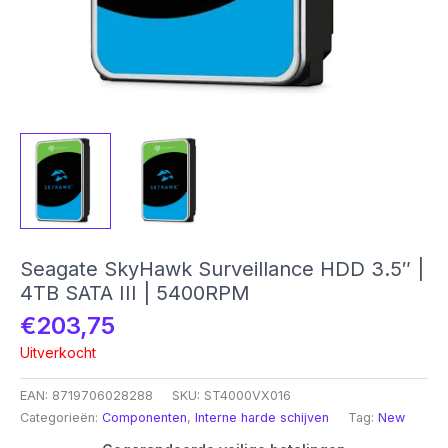
Seagate SkyHawk Surveillance HDD 3.5″ |
4TB SATA III | 5400RPM
€
203,75
Uitverkocht
EAN:
8719706028288
SKU:
ST4000VX016
Categorieën:
Componenten
,
Interne harde schijven
Tag:
New