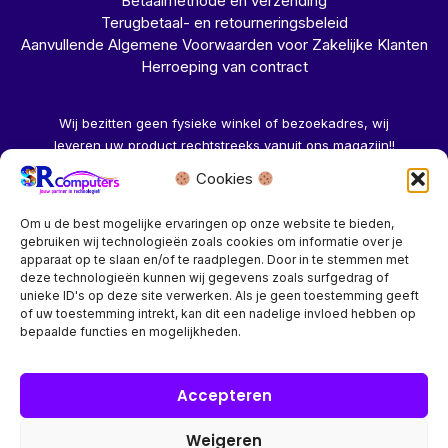
Betaalmethode en verzending
Terugbetaal- en retourneringsbeleid
Aanvullende Algemene Voorwaarden voor Zakelijke Klanten
Herroeping van contract
Wij bezitten geen fysieke winkel of bezoekadres, wij
leveren uw product rechtstreeks vanuit ons magazijn!!
Cookies
Herroeping aanvragen →
Om u de best mogelijke ervaringen op onze website te bieden,
gebruiken wij technologieën zoals cookies om informatie over je
apparaat op te slaan en/of te raadplegen. Door in te stemmen met
deze technologieën kunnen wij gegevens zoals surfgedrag of
unieke ID's op deze site verwerken. Als je geen toestemming geeft
of uw toestemming intrekt, kan dit een nadelige invloed hebben op
Bedrijf? vraag een account aan voor speciale prijzen!
bepaalde functies en mogelijkheden.
Copyright © 2026 SR Computers
Accepteren
Weigeren