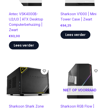
Antec VSK4000B-
Sharkoon V1000 | Mini
U2/U3 | ATX Desktop
Tower Case | Zwart
Computerbehuizing |
€
64,25
Zwart
Lees verder
€
63,00
Lees verder
NIET OP VOORRAAD
Sharkoon Shark Zone
Sharkoon RGB Flow |