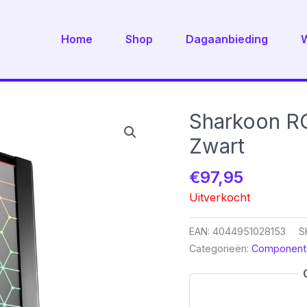
Home
Shop
Dagaanbieding
Sharkoon RG
Zwart
€
97,95
Uitverkocht
EAN:
4044951028153
S
Categorieën:
Component