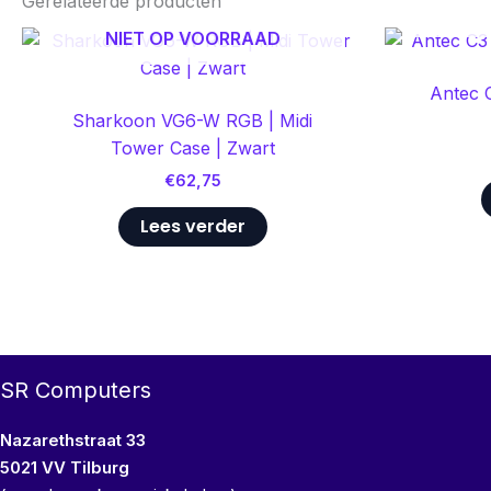
Gerelateerde producten
NI
NIET OP VOORRAAD
Antec 
Sharkoon VG6-W RGB | Midi
Tower Case | Zwart
€
62,75
Lees verder
SR Computers
Nazarethstraat 33
5021 VV Tilburg