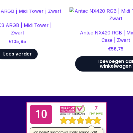
ET OP VOORRAAD
C3 ARGB | Midi Tower |
Zwart
Antec NX420 RGB | Mi
Case | Zwart
€
105,95
€
58,75
Lees verder
Toevoegen aa
winkelwagen