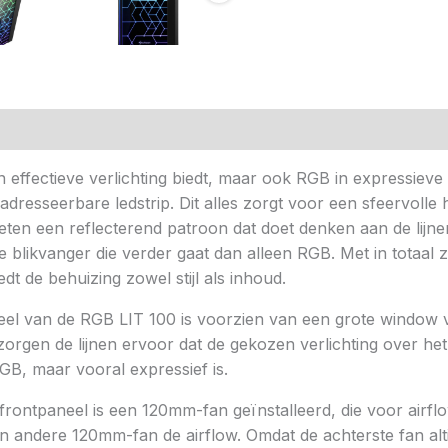
n (0)
 effectieve verlichting biedt, maar ook RGB in expressieve 
dresseerbare ledstrip. Dit alles zorgt voor een sfeervolle
ten een reflecterend patroon dat doet denken aan de lijnen 
e blikvanger die verder gaat dan alleen RGB. Met in totaa
dt de behuizing zowel stijl als inhoud.
eel van de RGB LIT 100 is voorzien van een grote window v
 zorgen de lijnen ervoor dat de gekozen verlichting over h
 RGB, maar vooral expressief is.
rontpaneel is een 120mm-fan geïnstalleerd, die voor airfl
andere 120mm-fan de airflow. Omdat de achterste fan altijd d