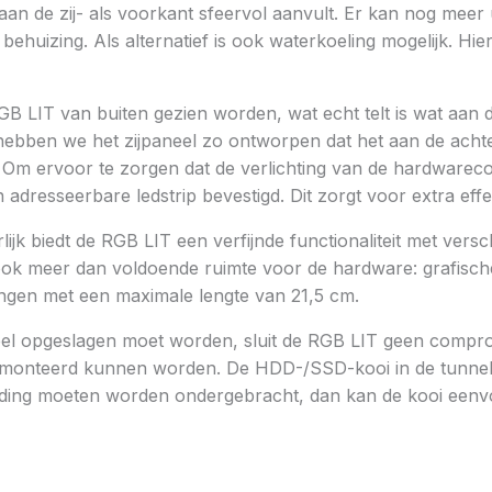
 aan de zij- als voorkant sfeervol aanvult. Er kan nog meer
 behuizing. Als alternatief is ook waterkoeling mogelijk. H
B LIT van buiten gezien worden, wat echt telt is wat aan de 
 hebben we het zijpaneel zo ontworpen dat het aan de achte
Om ervoor te zorgen dat de verlichting van de hardwarecomp
adresseerbare ledstrip bevestigd. Dit zorgt voor extra effe
rlijk biedt de RGB LIT een verfijnde functionaliteit met ver
is ook meer dan voldoende ruimte voor de hardware: grafisch
ngen met een maximale lengte van 21,5 cm.
eel opgeslagen moet worden, sluit de RGB LIT geen comprom
monteerd kunnen worden. De HDD-/SSD-kooi in de tunnel b
voeding moeten worden ondergebracht, dan kan de kooi eenv