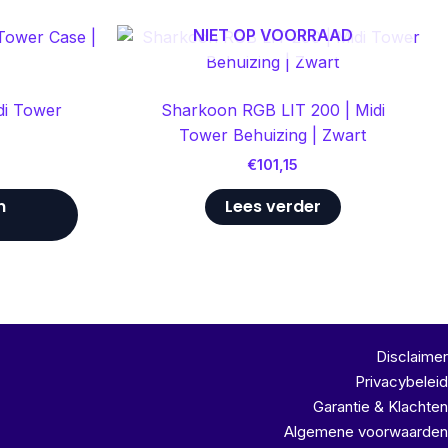
NIET OP VOORRAAD
di Tower
Sharkoon RGB LIT 200 | Midi
Tower Behuizing | Zwart
€
101,15
n
Lees verder
Disclaimer
Privacybeleid
Garantie & Klachten
Algemene voorwaarden