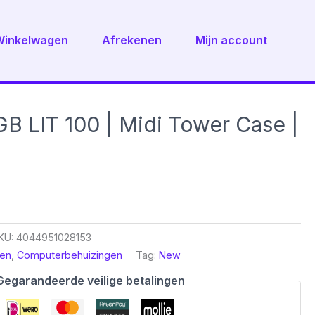
Winkelwagen
Afrekenen
Mijn account
B LIT 100 | Midi Tower Case |
KU:
4044951028153
en
,
Computerbehuizingen
Tag:
New
Gegarandeerde veilige betalingen