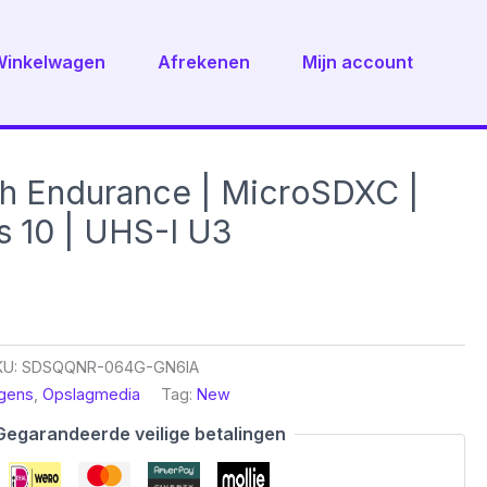
Winkelwagen
Afrekenen
Mijn account
h Endurance | MicroSDXC |
s 10 | UHS-I U3
KU:
SDSQQNR-064G-GN6IA
gens
,
Opslagmedia
Tag:
New
Gegarandeerde veilige betalingen