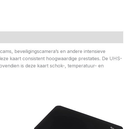
ams, beveiligingscamera’s en andere intensieve
eze kaart consistent hoogwaardige prestaties. De UHS-
ovendien is deze kaart schok-, temperatuur- en