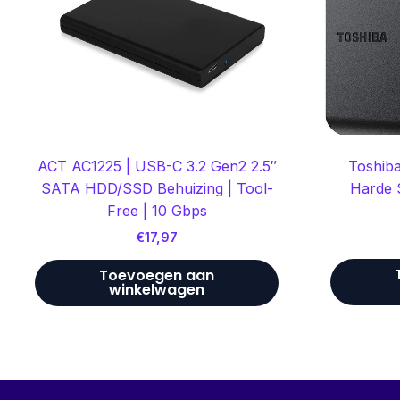
Toshiba
ACT AC1225 | USB-C 3.2 Gen2 2.5″
Harde S
SATA HDD/SSD Behuizing | Tool-
Free | 10 Gbps
€
17,97
Toevoegen aan
winkelwagen