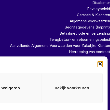
Disclaimer
Privacybeleid
Garantie & Klachten
Algemene voorwaarden
Bedrijfsgegevens (Imprint)
Betaalmethode en verzending
Terugbetaal- en retourneringsbeleid
Aanvullende Algemene Voorwaarden voor Zakelijke Klanten
Herroeping van contract
uit ons magazijn!!
Weigeren
Bekijk voorkeuren
Alle onze prijzen zijn Incl. 21% btw. Ben je ingelogd met een
groothandel account, dan worden automatisch alle prijzen Excl.
21% btw getoond.