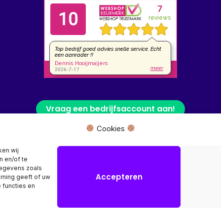
Vraag een bedrijfsaccount aan!
Cookies
 fysieke winkel of bezoekadres, wij leveren uw product rechtstreeks van
ken wij
n en/of te
Herroeping aanvragen →
gegevens zoals
Accepteren
mming geeft of uw
 functies en
Copyright © 2026 SR Computers