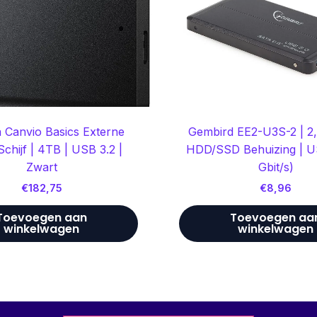
 Canvio Basics Externe
Gembird EE2-U3S-2 | 2
chijf | 4TB | USB 3.2 |
HDD/SSD Behuizing | U
Zwart
Gbit/s)
€
182,75
€
8,96
Toevoegen aan
Toevoegen aa
winkelwagen
winkelwagen