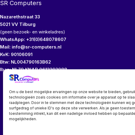
SR Computers
Nazarethstraat 33
5021 VV Tilburg
(geen bezoek- en winkeladres)
WhatsApp: +31(0)648078607
Mail: info@sr-computers.nl
KvK: 90106091
Btw: NL004790163B62
Iban: NL79 KNAB 0613393988
Wij bezitten geen
Om u de best mogelijke ervaringen op onze website te bieden, gebrui
technologieën zoals cookies om informatie over je apparaat op te slaa
raadplegen. Door in te stemmen met deze technologieën kunnen wij 
surfgedrag of unieke ID's op deze site verwerken. Als je geen toeste
toestemming intrekt, kan dit een nadelige invloed hebben op bepaalde
mogelijkheden.
Bedrijf? vraag een account aan voor speciale prijzen!