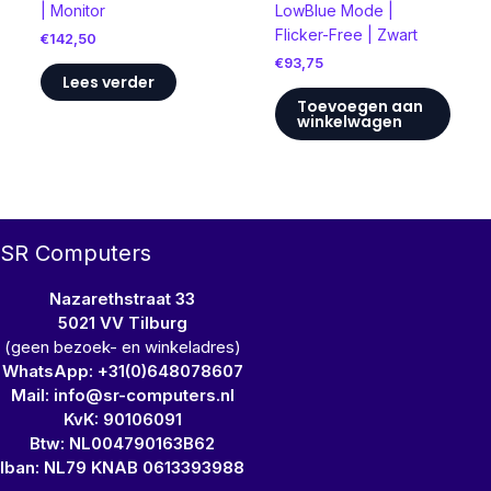
LowBlue Mode |
| Monitor
Flicker-Free | Zwart
€
142,50
€
93,75
Lees verder
Toevoegen aan
winkelwagen
SR Computers
Nazarethstraat 33
5021 VV Tilburg
(geen bezoek- en winkeladres)
WhatsApp: +31(0)648078607
Mail: info@sr-computers.nl
KvK: 90106091
Btw: NL004790163B62
Iban: NL79 KNAB 0613393988