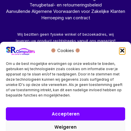
Terugbetaal- en retourneringsbeleid
Aanvullende Algemene Voorwaarden voor Zakelijke Klanten
Herroeping van contract
Wij bezitten geen fysieke winkel of bezoekadres, wij
leveren uw product rechtstreeks vanuit ons magazijn!!
Cookies
Herroeping aanvragen →
Om u de best mogelijke ervaringen op onze website te bieden,
gebruiken wij technologieën zoals cookies om informatie over je
apparaat op te slaan en/of te raadplegen. Door in te stemmen met
deze technologieën kunnen wij gegevens zoals surfgedrag of
unieke ID's op deze site verwerken. Als je geen toestemming geeft
of uw toestemming intrekt, kan dit een nadelige invloed hebben op
Bedrijf? vraag een account aan voor speciale prijzen!
bepaalde functies en mogelijkheden.
Copyright © 2026 SR Computers
Accepteren
Weigeren