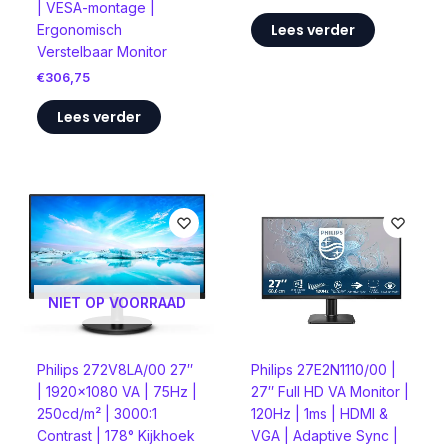
| VESA-montage |
Lees verder
Ergonomisch
Verstelbaar Monitor
€
306,75
Lees verder
NIET OP VOORRAAD
Philips 27E2N1110/00 |
Philips 272V8LA/00 27″
27″ Full HD VA Monitor |
| 1920×1080 VA | 75Hz |
120Hz | 1ms | HDMI &
250cd/m² | 3000:1
VGA | Adaptive Sync |
Contrast | 178° Kijkhoek