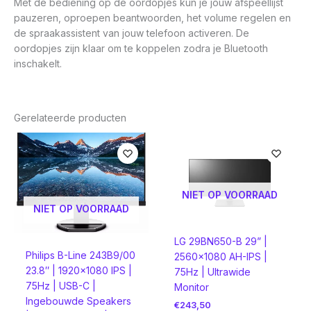
Met de bediening op de oordopjes kun je jouw afspeellijst
pauzeren, oproepen beantwoorden, het volume regelen en
de spraakassistent van jouw telefoon activeren. De
oordopjes zijn klaar om te koppelen zodra je Bluetooth
inschakelt.
Gerelateerde producten
NIET OP VOORRAAD
NIET OP VOORRAAD
LG 29BN650-B 29” |
Philips B-Line 243B9/00
2560×1080 AH-IPS |
23.8″ | 1920×1080 IPS |
75Hz | Ultrawide
75Hz | USB-C |
Monitor
Ingebouwde Speakers
€
243,50