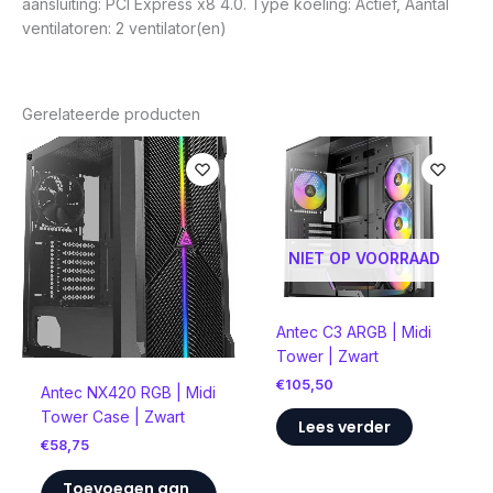
aansluiting: PCI Express x8 4.0. Type koeling: Actief, Aantal
ventilatoren: 2 ventilator(en)
Gerelateerde producten
NIET OP VOORRAAD
Antec C3 ARGB | Midi
Tower | Zwart
€
105,50
Antec NX420 RGB | Midi
Tower Case | Zwart
Lees verder
€
58,75
Toevoegen aan