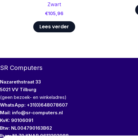
Zwart
€
105,96
Lees verder
SR Computers
Nazarethstraat 33
5021 VV Tilburg
(geen bezoek- en winkeladres)
WhatsApp: +31(0)648078607
Mail: info@sr-computers.nl
KvK: 90106091
Btw: NL004790163B62
Iban: NL79 KNAB 0613393988