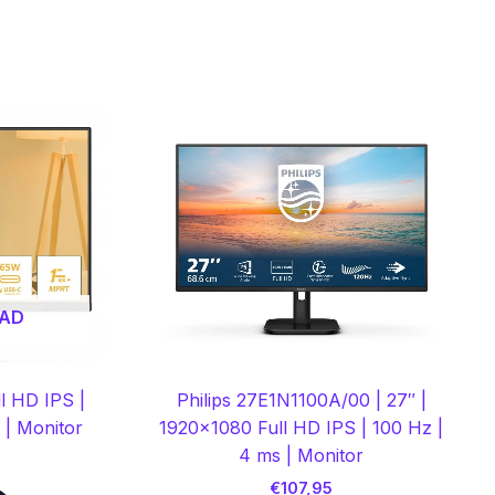
AAD
l HD IPS |
Philips 27E1N1100A/00 | 27″ |
| Monitor
1920×1080 Full HD IPS | 100 Hz |
4 ms | Monitor
€
107,95