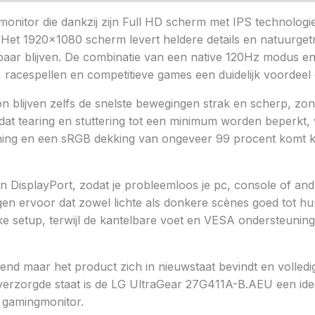
nitor die dankzij zijn Full HD scherm met IPS technolog
 Het 1920×1080 scherm levert heldere details en natuurget
chtbaar blijven. De combinatie van een native 120Hz modus
, racespellen en competitieve games een duidelijk voordeel 
on blijven zelfs de snelste bewegingen strak en scherp, 
 tearing en stuttering tot een minimum worden beperkt, wa
ing en een sRGB dekking van ongeveer 99 procent komt kle
isplayPort, zodat je probleemloos je pc, console of ande
en ervoor dat zowel lichte als donkere scènes goed tot hu
 setup, terwijl de kantelbare voet en VESA ondersteuning va
opend maar het product zich in nieuwstaat bevindt en volled
 verzorgde staat is de LG UltraGear 27G411A-B.AEU een ide
D gamingmonitor.