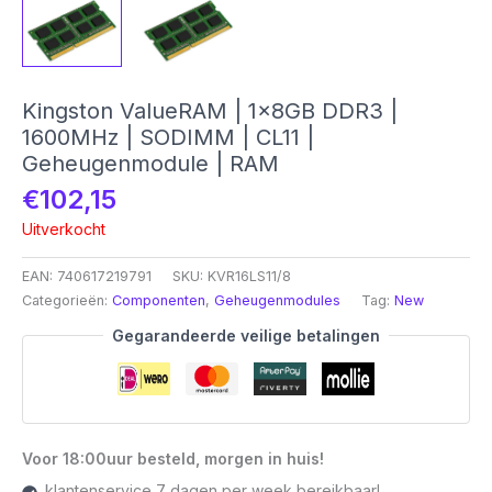
Kingston ValueRAM | 1x8GB DDR3 |
1600MHz | SODIMM | CL11 |
Geheugenmodule | RAM
€
102,15
Uitverkocht
EAN:
740617219791
SKU:
KVR16LS11/8
Categorieën:
Componenten
,
Geheugenmodules
Tag:
New
Gegarandeerde veilige betalingen
Voor 18:00uur besteld, morgen in huis!
klantenservice 7 dagen per week bereikbaar!