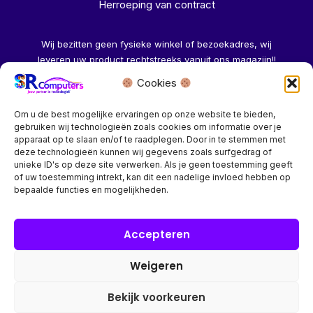
Herroeping van contract
Wij bezitten geen fysieke winkel of bezoekadres, wij
leveren uw product rechtstreeks vanuit ons magazijn!!
Cookies
Herroeping aanvragen →
Om u de best mogelijke ervaringen op onze website te bieden,
gebruiken wij technologieën zoals cookies om informatie over je
apparaat op te slaan en/of te raadplegen. Door in te stemmen met
deze technologieën kunnen wij gegevens zoals surfgedrag of
unieke ID's op deze site verwerken. Als je geen toestemming geeft
of uw toestemming intrekt, kan dit een nadelige invloed hebben op
Bedrijf? vraag een account aan voor speciale prijzen!
bepaalde functies en mogelijkheden.
Copyright © 2026 SR Computers
Accepteren
Weigeren
Alle onze prijzen zijn Incl. 21% btw. Ben je ingelogd met een
groothandel account, dan worden automatisch alle prijzen
Bekijk voorkeuren
Excl. 21% btw getoond.