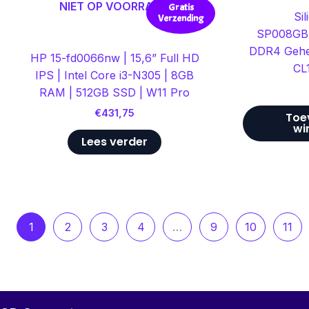
NIET OP VOORRAAD
Gratis
Si
Verzending
SP008GB
DDR4 Gehe
HP 15-fd0066nw | 15,6” Full HD
CL
IPS | Intel Core i3-N305 | 8GB
RAM | 512GB SSD | W11 Pro
€
431,75
Toe
wi
Lees verder
1
2
3
4
…
9
10
11