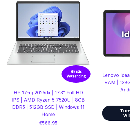
Gratis
Lenovo Idea 
Verzending
RAM | 128GB
Andr
HP 17-cp2025dx | 17.3″ Full HD
IPS | AMD Ryzen 5 7520U | 8GB
DDR5 | 512GB SSD | Windows 11
Toe
Home
wi
€
566,95