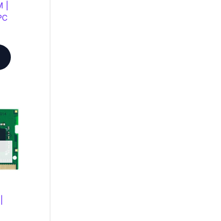
M |
PC
|