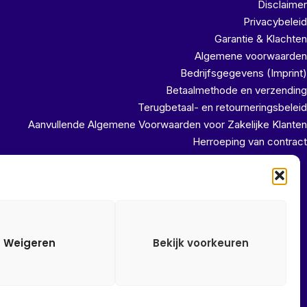
Disclaimer
Privacybeleid
Garantie & Klachten
Algemene voorwaarden
Bedrijfsgegevens (Imprint)
Betaalmethode en verzending
Terugbetaal- en retourneringsbeleid
Aanvullende Algemene Voorwaarden voor Zakelijke Klanten
Herroeping van contract
uit ons magazijn!!
Weigeren
Bekijk voorkeuren
Alle onze prijzen zijn Incl. 21% btw. Ben je ingelogd met een
groothandel account, dan worden automatisch alle prijzen Excl.
21% btw getoond.