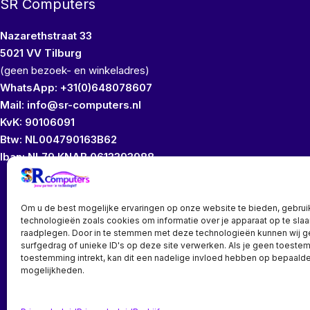
SR Computers
Nazarethstraat 33
5021 VV Tilburg
(geen bezoek- en winkeladres)
WhatsApp: +31(0)648078607
Mail: info@sr-computers.nl
KvK: 90106091
Btw: NL004790163B62
Iban: NL79 KNAB 0613393988
Wij bezitten geen
Om u de best mogelijke ervaringen op onze website te bieden, gebrui
technologieën zoals cookies om informatie over je apparaat op te slaa
raadplegen. Door in te stemmen met deze technologieën kunnen wij 
surfgedrag of unieke ID's op deze site verwerken. Als je geen toeste
toestemming intrekt, kan dit een nadelige invloed hebben op bepaalde
mogelijkheden.
Bedrijf? vraag een account aan voor speciale prijzen!