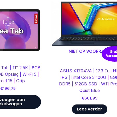
NIET OP VOORRAAD
Grat
Verzen
Tab | 11″ 2.5K | 8GB
ASUS X1704VA | 17.3 Full 
 Opslag | Wi-Fi 5 |
IPS | Intel Core 3 100U | 8G
oid 15 | Grijs
DDR5 | 512GB SSD | W11 Pro
€
196,75
Quiet Blue
€
601,95
voegen aan
nkelwagen
Lees verder