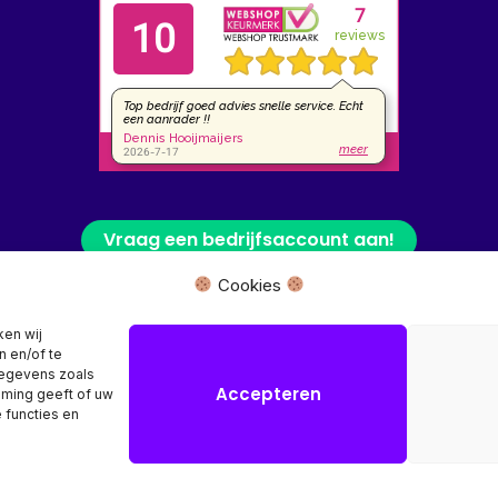
Vraag een bedrijfsaccount aan!
Cookies
 fysieke winkel of bezoekadres, wij leveren uw product rechtstreeks van
ken wij
n en/of te
Herroeping aanvragen →
gegevens zoals
Accepteren
mming geeft of uw
 functies en
Copyright © 2026 SR Computers