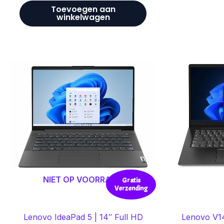
Toevoegen aan
winkelwagen
NIET OP VOORRAAD
Gratis
Verzending
Lenovo IdeaPad 5 | 14″ Full HD
Lenovo V14