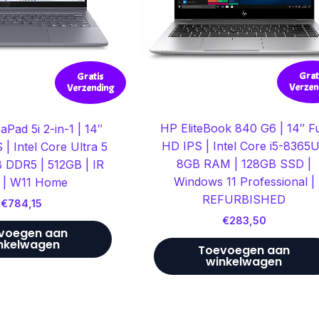
Grat
Gratis
Verzen
Verzending
HP EliteBook 840 G6 | 14″ Fu
aPad 5i 2-in-1 | 14″
HD IPS | Intel Core i5-8365U
 Intel Core Ultra 5
8GB RAM | 128GB SSD |
 DDR5 | 512GB | IR
Windows 11 Professional |
 | W11 Home
REFURBISHED
€
784,15
€
283,50
voegen aan
nkelwagen
Toevoegen aan
winkelwagen