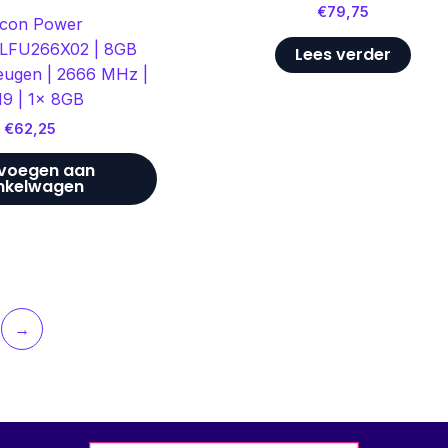
€
79,75
licon Power
LFU266X02 | 8GB
Lees verder
ugen | 2666 MHz |
19 | 1x 8GB
€
62,25
voegen aan
nkelwagen
→