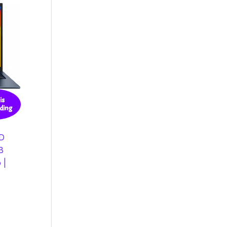
is
ding
HD
B
 |