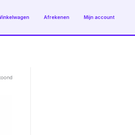
Winkelwagen
Afrekenen
Mijn account
Gesorteerd
etoond
op
nieuwste