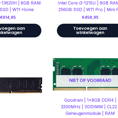
i7-13620H | 8GB RAM
Intel Core i3-1215U | 8GB RA
 SSD | W11 Home
256GB SSD | W11 Pro | Mini 
€
614,95
€
458,95
voegen aan
Toevoegen aan
nkelwagen
winkelwagen
NIET OP VOORRAAD
Goodram | 1x8GB DDR4 |
3200MHz | SODIMM | CL22 
Geheugenmodule | RAM