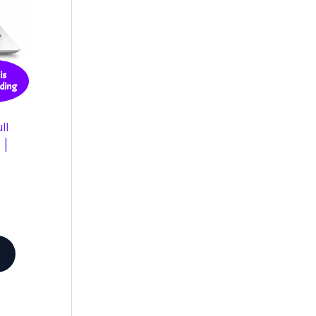
is
ding
ll
 |