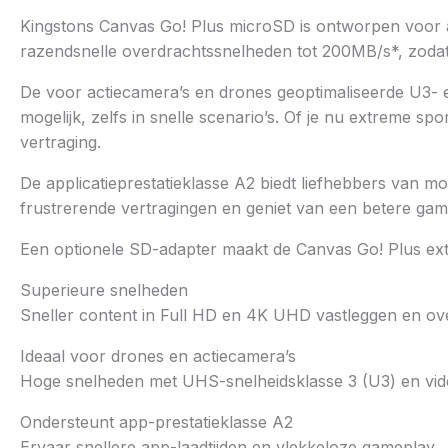
Kingstons Canvas Go! Plus microSD is ontworpen voor av
razendsnelle overdrachtssnelheden tot 200MB/s*, zodat
De voor actiecamera’s en drones geoptimaliseerde U3-
mogelijk, zelfs in snelle scenario’s. Of je nu extreme
vertraging.
De applicatieprestatieklasse A2 biedt liefhebbers van 
frustrerende vertragingen en geniet van een betere gam
Een optionele SD-adapter maakt de Canvas Go! Plus extra
Superieure snelheden
Sneller content in Full HD en 4K UHD vastleggen en o
Ideaal voor drones en actiecamera’s
Hoge snelheden met UHS-snelheidsklasse 3 (U3) en vide
Ondersteunt app-prestatieklasse A2
Ervaar snellere app-laadtijden en vlekkeloze gameplay.