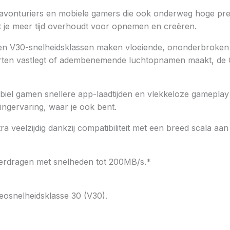
onturiers en mobiele gamers die ook onderweg hoge prestat
 je meer tijd overhoudt voor opnemen en creëren.
 en V30-snelheidsklassen maken vloeiende, ononderbroken
 sporten vastlegt of adembenemende luchtopnamen maakt, de
mobiel gamen snellere app-laadtijden en vlekkeloze gamepla
ingervaring, waar je ook bent.
 veelzijdig dankzij compatibiliteit met een breed scala aa
verdragen met snelheden tot 200MB/s.*
osnelheidsklasse 30 (V30).