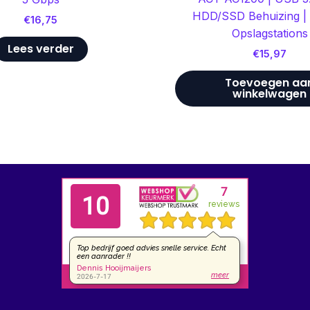
HDD/SSD Behuizing | 
€
16,75
Opslagstations
Lees verder
€
15,97
Toevoegen aa
winkelwagen