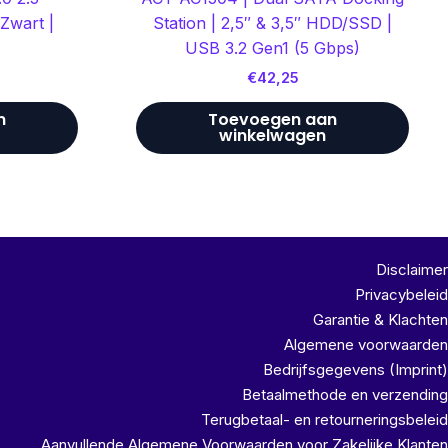
Zwart |
Station | 2,5″ & 3,5″ HDD/SSD |
USB 3.2 Gen1 (5 Gbps)
€
42,25
n
Toevoegen aan
winkelwagen
Disclaimer
Privacybeleid
Garantie & Klachten
Algemene voorwaarden
Bedrijfsgegevens (Imprint)
Betaalmethode en verzending
Terugbetaal- en retourneringsbeleid
Aanvullende Algemene Voorwaarden voor Zakelijke Klanten