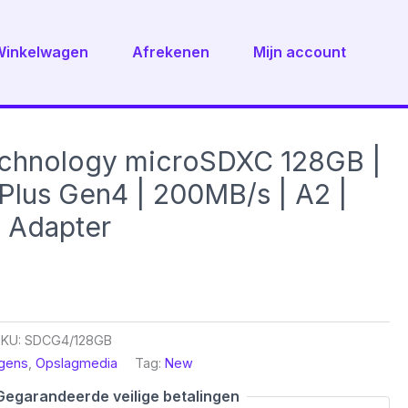
Winkelwagen
Afrekenen
Mijn account
echnology microSDXC 128GB |
Plus Gen4 | 200MB/s | A2 |
+ Adapter
SKU:
SDCG4/128GB
gens
,
Opslagmedia
Tag:
New
Gegarandeerde veilige betalingen