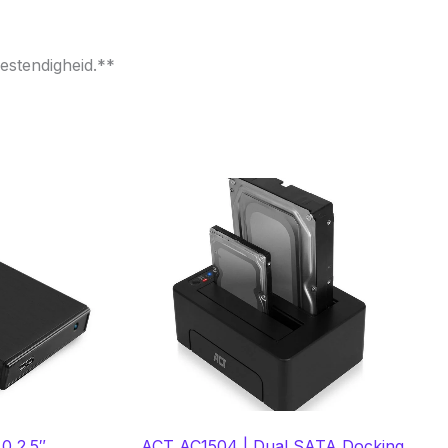
estendigheid.**
0 2.5″
ACT AC1504 | Dual SATA Docking