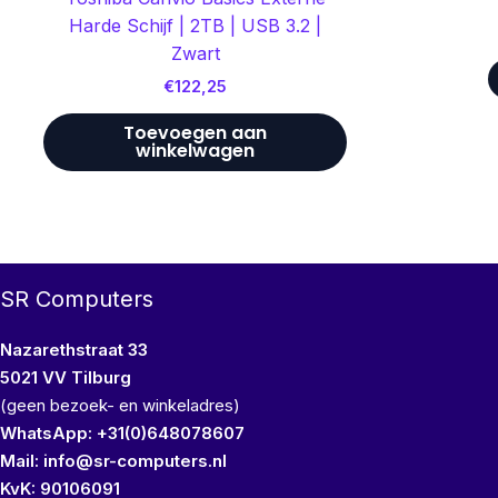
Harde Schijf | 2TB | USB 3.2 |
Zwart
€
122,25
Toevoegen aan
winkelwagen
SR Computers
Nazarethstraat 33
5021 VV Tilburg
(geen bezoek- en winkeladres)
WhatsApp: +31(0)648078607
Mail: info@sr-computers.nl
KvK: 90106091