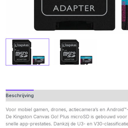
Beschrijving
Aanvullende informatie
Beoordelinge
Voor mobiel gamen, drones, actiecamera’s en Android™
De Kingston Canvas Go! Plus microSD is gebouwd voor
snelle app-prestaties. Dankzij de U3- en V30-classifica