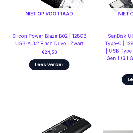
NIET OP VOORRAAD
NIET
Silicon Power Blaze B02 | 128GB
SanDisk Ul
USB-A 3.2 Flash Drive | Zwart
Type-C | 12
| USB Type
€
24,50
Gen 1 (3.1 G
Lees verder
Le