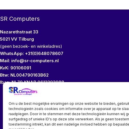
SR Computers
Nazarethstraat 33
5021 VV Tilburg
(geen bezoek- en winkeladres)
WhatsApp: +31(0)648078607
Mail: info@sr-computers.nl
KvK: 90106091
Btw: NL004790163B62
Iban: NL79 KNAB 0613393988
Wij bezitten geen
Om u de best mogelijke ervaringen op onze website te bieden, gebrui
technologieën zoals cookies om informatie over je apparaat op te slaa
raadplegen. Door in te stemmen met deze technologieën kunnen wij 
surfgedrag of unieke ID's op deze site verwerken. Als je geen toeste
toestemming intrekt, kan dit een nadelige invloed hebben op bepaalde