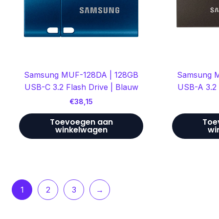
Samsung MUF-128DA | 128GB
Samsung M
USB-C 3.2 Flash Drive | Blauw
USB-A 3.2 
€
38,15
Toevoegen aan
Toe
winkelwagen
wi
1
2
3
→