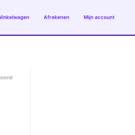
Winkelwagen
Afrekenen
Mijn account
Gesorteerd
etoond
op
nieuwste