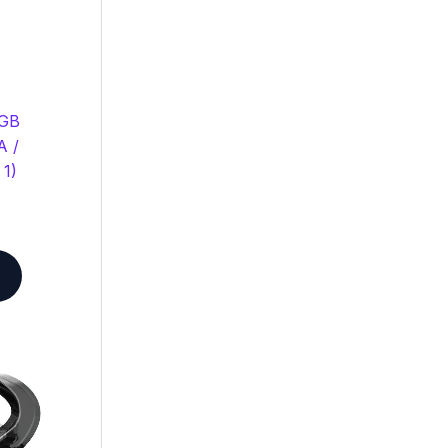
8GB
A /
 1)