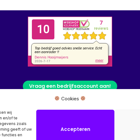
Vraag een bedrijfsaccount aan!
Cookies
 fysieke winkel of bezoekadres, wij leveren uw product rechtstreeks van
ken wij
n en/of te
Herroeping aanvragen →
gegevens zoals
Accepteren
mming geeft of uw
 functies en