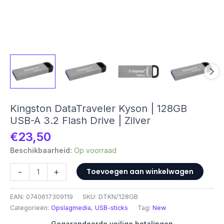
Kingston DataTraveler Kyson | 128GB
USB-A 3.2 Flash Drive | Zilver
€
23,50
Beschikbaarheid:
Op voorraad
Kingston
-
+
Toevoegen aan winkelwagen
DataTraveler
Kyson
EAN:
0740617309119
SKU:
DTKN/128GB
|
Categorieën:
Opslagmedia
,
USB-sticks
Tag:
New
128GB
USB-
Gegarandeerde veilige betalingen