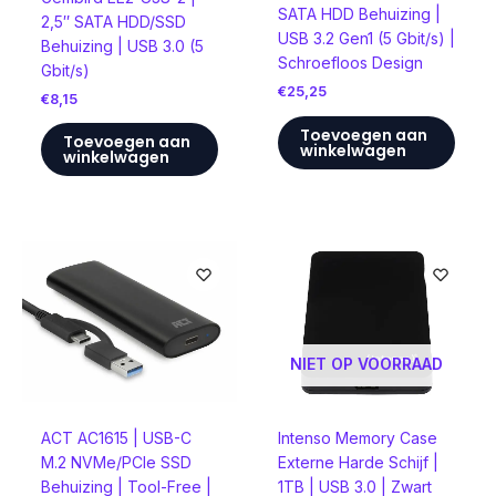
SATA HDD Behuizing |
2,5″ SATA HDD/SSD
USB 3.2 Gen1 (5 Gbit/s) |
Behuizing | USB 3.0 (5
Schroefloos Design
Gbit/s)
€
25,25
€
8,15
Toevoegen aan
Toevoegen aan
winkelwagen
winkelwagen
NIET OP VOORRAAD
ACT AC1615 | USB-C
Intenso Memory Case
M.2 NVMe/PCIe SSD
Externe Harde Schijf |
Behuizing | Tool-Free |
1TB | USB 3.0 | Zwart