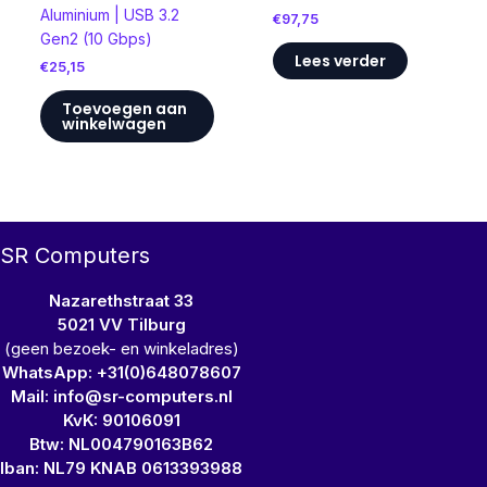
Aluminium | USB 3.2
€
97,75
Gen2 (10 Gbps)
Lees verder
€
25,15
Toevoegen aan
winkelwagen
SR Computers
Nazarethstraat 33
5021 VV Tilburg
(geen bezoek- en winkeladres)
WhatsApp: +31(0)648078607
Mail: info@sr-computers.nl
KvK: 90106091
Btw: NL004790163B62
Iban: NL79 KNAB 0613393988