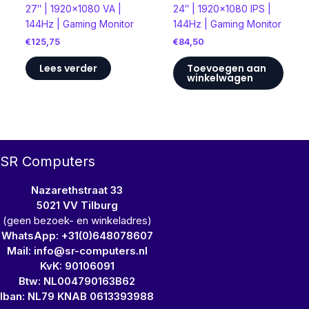
27″ | 1920×1080 VA |
24″ | 1920×1080 IPS |
144Hz | Gaming Monitor
144Hz | Gaming Monitor
€
125,75
€
84,50
Lees verder
Toevoegen aan
winkelwagen
SR Computers
Nazarethstraat 33
5021 VV Tilburg
(geen bezoek- en winkeladres)
WhatsApp: +31(0)648078607
Mail: info@sr-computers.nl
KvK: 90106091
Btw: NL004790163B62
Iban: NL79 KNAB 0613393988