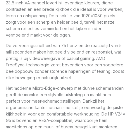
23,8 inch VA-paneel levert hij levendige kleuren, diepe
contrasten en een brede kijkhoek die ideaal is voor werken,
leren en ontspanning. De resolutie van 1920×1080 pixels
zorgt voor een scherp en helder beeld, terwijl het matte
scherm reflecties vermindert en het kijken minder
vermoeiend maakt voor de ogen.
De verversingssnelheid van 75 hertz en de reactietijd van 5
milliseconden maken het beeld vloeiend en responsief, wat
prettig is bij videoweergave of casual gaming. AMD
FreeSync-technologie zorgt bovendien voor een soepelere
beeldopbouw zonder storende haperingen of tearing, zodat
elke beweging er natuurlijk uitziet.
Het moderne Micro-Edge-ontwerp met dunne schermranden
geeft de monitor een stijlvolle uitstraling en maakt hem
perfect voor meer-schermopstellingen. Dankzij het
ergonomische kantelmechanisme stel je eenvoudig de juiste
kijkhoek in voor een comfortabele werkhouding. De HP V24v
G5 is bovendien VESA-compatibel, waardoor je hem
moeiteloos op een muur- of bureaubeugel kunt monteren.