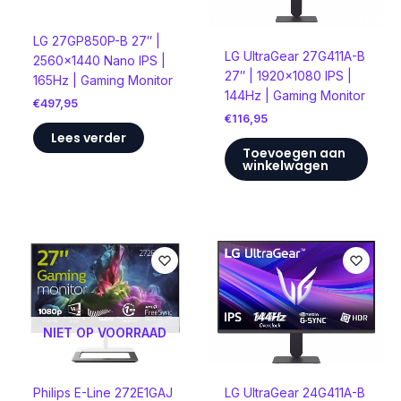
LG 27GP850P-B 27″ |
LG UltraGear 27G411A-B
2560×1440 Nano IPS |
27″ | 1920×1080 IPS |
165Hz | Gaming Monitor
144Hz | Gaming Monitor
€
497,95
€
116,95
Lees verder
Toevoegen aan
winkelwagen
NIET OP VOORRAAD
Philips E-Line 272E1GAJ
LG UltraGear 24G411A-B