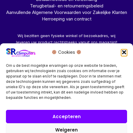
Terugbetaal- en retourneringsbeleid
Aanvullende Algemene Voorwaarden voor Zakelijke Klanten
Herroeping van contract
Wij bezitten geen fysieke winkel of bezoekadres, wij
leveren uw product rechtstreeks vanuit ons magazijn!!
Cookies
Herroeping aanvragen →
Om u de best mogelijke ervaringen op onze website te bieden,
gebruiken wij technologieën zoals cookies om informatie over je
apparaat op te slaan en/of te raadplegen. Door in te stemmen met
deze technologieën kunnen wij gegevens zoals surfgedrag of
unieke ID's op deze site verwerken. Als je geen toestemming geeft
of uw toestemming intrekt, kan dit een nadelige invloed hebben op
Bedrijf? vraag een account aan voor speciale prijzen!
bepaalde functies en mogelijkheden.
Copyright © 2026 SR Computers
Accepteren
Weigeren