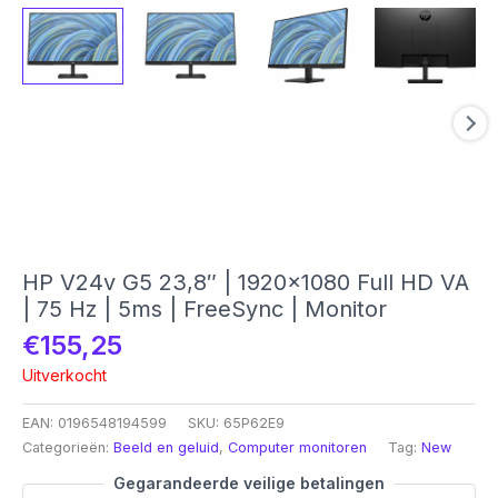
HP V24v G5 23,8″ | 1920×1080 Full HD VA
| 75 Hz | 5ms | FreeSync | Monitor
€
155,25
Uitverkocht
EAN:
0196548194599
SKU:
65P62E9
Categorieën:
Beeld en geluid
,
Computer monitoren
Tag:
New
Gegarandeerde veilige betalingen