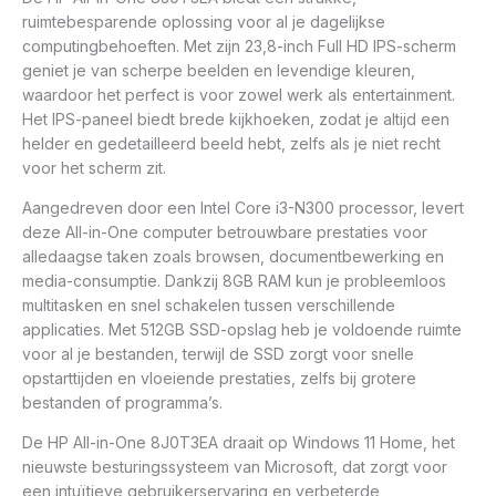
ruimtebesparende oplossing voor al je dagelijkse
computingbehoeften. Met zijn 23,8-inch Full HD IPS-scherm
geniet je van scherpe beelden en levendige kleuren,
waardoor het perfect is voor zowel werk als entertainment.
Het IPS-paneel biedt brede kijkhoeken, zodat je altijd een
helder en gedetailleerd beeld hebt, zelfs als je niet recht
voor het scherm zit.
Aangedreven door een Intel Core i3-N300 processor, levert
deze All-in-One computer betrouwbare prestaties voor
alledaagse taken zoals browsen, documentbewerking en
media-consumptie. Dankzij 8GB RAM kun je probleemloos
multitasken en snel schakelen tussen verschillende
applicaties. Met 512GB SSD-opslag heb je voldoende ruimte
voor al je bestanden, terwijl de SSD zorgt voor snelle
opstarttijden en vloeiende prestaties, zelfs bij grotere
bestanden of programma’s.
De HP All-in-One 8J0T3EA draait op Windows 11 Home, het
nieuwste besturingssysteem van Microsoft, dat zorgt voor
een intuïtieve gebruikerservaring en verbeterde