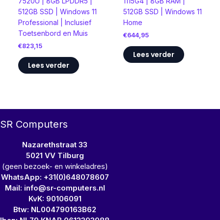
7520U | 8GB LPDDR5 |
1115G4 | 8GB RAM |
512GB SSD | Windows 11
512GB SSD | Windows 11
Professional | Inclusief
Home
Toetsenbord en Muis
€
644,95
€
823,15
Lees verder
Lees verder
SR Computers
Nazarethstraat 33
5021 VV Tilburg
(geen bezoek- en winkeladres)
WhatsApp: +31(0)648078607
Mail: info@sr-computers.nl
KvK: 90106091
Btw: NL004790163B62