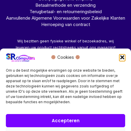
Betaalmethode en verzending
Terugbetaal- en retourneringsbeleid
Aanvullende Algemene Voorwaarden voor Zakelijke Klanten
Herroeping van contract
Wij bezitten geen fysieke winkel of bezoekadres, wij
leveren uw product rechtstreeks vanuit ons magazijn!!
Cookies
Herroeping aanvragen →
Om u de best mogelijke ervaringen op onze website te bieden,
gebruiken wij technologieën zoals cookies om informatie over je
apparaat op te slaan en/of te raadplegen. Door in te stemmen met
deze technologieën kunnen wij gegevens zoals surfgedrag of
unieke ID's op deze site verwerken. Als je geen toestemming geeft
of uw toestemming intrekt, kan dit een nadelige invloed hebben op
Bedrijf? vraag een account aan voor speciale prijzen!
bepaalde functies en mogelijkheden.
Copyright © 2026 SR Computers
Accepteren