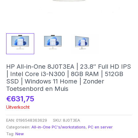
HP All-in-One 8J0T3EA | 23.8″ Full HD IPS
| Intel Core i3-N300 | 8GB RAM | 512GB
SSD | Windows 11 Home | Zonder
Toetsenbord en Muis
€
631,75
Uitverkocht
EAN:
0196548363629
SKU:
8J0T3EA
Categorieën:
All-in-One PC's/workstations
,
PC en server
Tag:
New