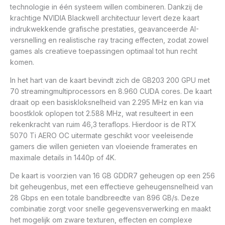
technologie in één systeem willen combineren. Dankzij de
krachtige NVIDIA Blackwell architectuur levert deze kaart
indrukwekkende grafische prestaties, geavanceerde AI-
versnelling en realistische ray tracing effecten, zodat zowel
games als creatieve toepassingen optimaal tot hun recht
komen.
In het hart van de kaart bevindt zich de GB203 200 GPU met
70 streamingmultiprocessors en 8.960 CUDA cores. De kaart
draait op een basiskloksnelheid van 2.295 MHz en kan via
boostklok oplopen tot 2.588 MHz, wat resulteert in een
rekenkracht van ruim 46,3 teraflops. Hierdoor is de RTX
5070 Ti AERO OC uitermate geschikt voor veeleisende
gamers die willen genieten van vloeiende framerates en
maximale details in 1440p of 4K.
De kaart is voorzien van 16 GB GDDR7 geheugen op een 256
bit geheugenbus, met een effectieve geheugensnelheid van
28 Gbps en een totale bandbreedte van 896 GB/s. Deze
combinatie zorgt voor snelle gegevensverwerking en maakt
het mogelijk om zware texturen, effecten en complexe