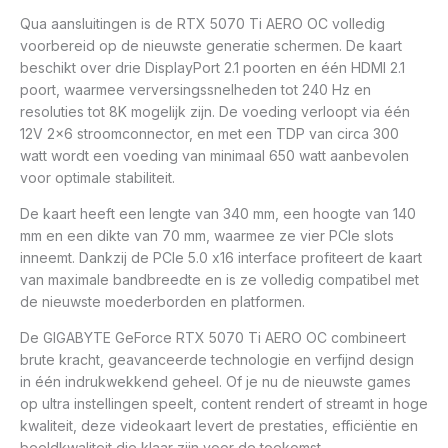
Qua aansluitingen is de RTX 5070 Ti AERO OC volledig
voorbereid op de nieuwste generatie schermen. De kaart
beschikt over drie DisplayPort 2.1 poorten en één HDMI 2.1
poort, waarmee verversingssnelheden tot 240 Hz en
resoluties tot 8K mogelijk zijn. De voeding verloopt via één
12V 2×6 stroomconnector, en met een TDP van circa 300
watt wordt een voeding van minimaal 650 watt aanbevolen
voor optimale stabiliteit.
De kaart heeft een lengte van 340 mm, een hoogte van 140
mm en een dikte van 70 mm, waarmee ze vier PCIe slots
inneemt. Dankzij de PCIe 5.0 x16 interface profiteert de kaart
van maximale bandbreedte en is ze volledig compatibel met
de nieuwste moederborden en platformen.
De GIGABYTE GeForce RTX 5070 Ti AERO OC combineert
brute kracht, geavanceerde technologie en verfijnd design
in één indrukwekkend geheel. Of je nu de nieuwste games
op ultra instellingen speelt, content rendert of streamt in hoge
kwaliteit, deze videokaart levert de prestaties, efficiëntie en
beeldkwaliteit die klaar zijn voor de toekomst.