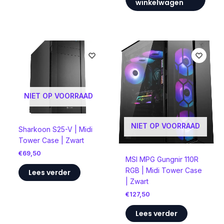
winkelwagen
NIET OP VOORRAAD
NIET OP VOORRAAD
Sharkoon S25-V | Midi
Tower Case | Zwart
€
69,50
MSI MPG Gungnir 110R
RGB | Midi Tower Case
Lees verder
| Zwart
€
127,50
Lees verder