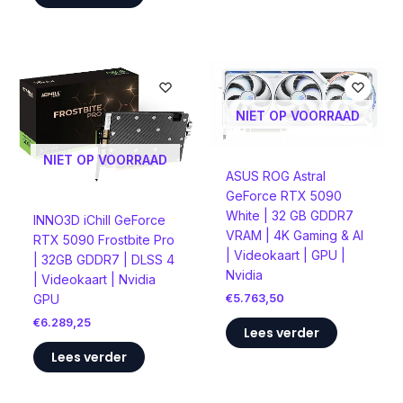
NIET OP VOORRAAD
NIET OP VOORRAAD
ASUS ROG Astral
GeForce RTX 5090
White | 32 GB GDDR7
INNO3D iChill GeForce
VRAM | 4K Gaming & AI
RTX 5090 Frostbite Pro
| Videokaart | GPU |
| 32GB GDDR7 | DLSS 4
Nvidia
| Videokaart | Nvidia
€
5.763,50
GPU
€
6.289,25
Lees verder
Lees verder