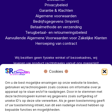
Privacybeleid
Garantie & Klachten
Algemene voorwaarden
Bedrijfsgegevens (Imprint)
Betaalmethode en verzending
Terugbetaal- en retourneringsbeleid
Aanvullende Algemene Voorwaarden voor Zakelijke Klanten
Herroeping van contract
Wij bezitten geen fysieke winkel of bezoekadres, wij
leveren uw product rechtstreeks vanuit ons magazijn!!
Cookies
Herroeping aanvragen →
Om u de best mogelijke ervaringen op onze website te bieden,
gebruiken wij technologieën zoals cookies om informatie over je
apparaat op te slaan en/of te raadplegen. Door in te stemmen met
deze technologieën kunnen wij gegevens zoals surfgedrag of
unieke ID's op deze site verwerken. Als je geen toestemming geeft
of uw toestemming intrekt, kan dit een nadelige invloed hebben op
Bedrijf? vraag een account aan voor speciale prijzen!
bepaalde functies en mogelijkheden.