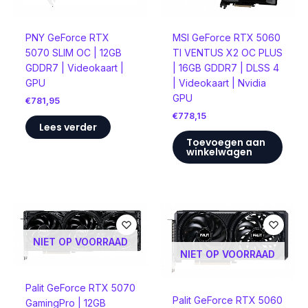
PNY GeForce RTX
MSI GeForce RTX 5060
5070 SLIM OC | 12GB
TI VENTUS X2 OC PLUS
GDDR7 | Videokaart |
| 16GB GDDR7 | DLSS 4
GPU
| Videokaart | Nvidia
GPU
€
781,95
€
778,15
Lees verder
Toevoegen aan
winkelwagen
NIET OP VOORRAAD
NIET OP VOORRAAD
Palit GeForce RTX 5070
Palit GeForce RTX 5060
GamingPro | 12GB