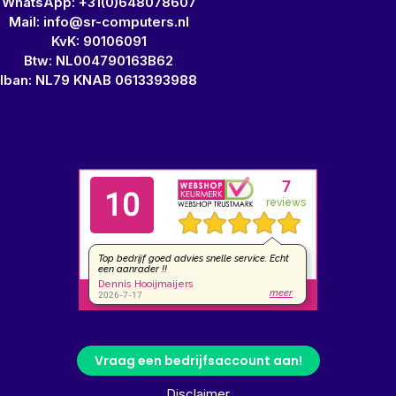
WhatsApp: +31(0)648078607
Mail: info@sr-computers.nl
KvK: 90106091
Btw: NL004790163B62
Iban: NL79 KNAB 0613393988
Vraag een bedrijfsaccount aan!
Disclaimer