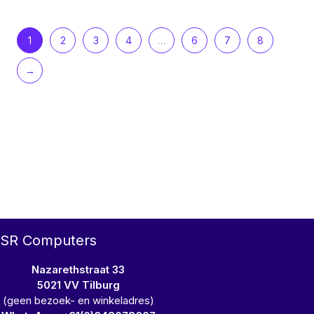
1
2
3
4
…
6
7
8
→
SR Computers
Nazarethstraat 33
5021 VV Tilburg
(geen bezoek- en winkeladres)