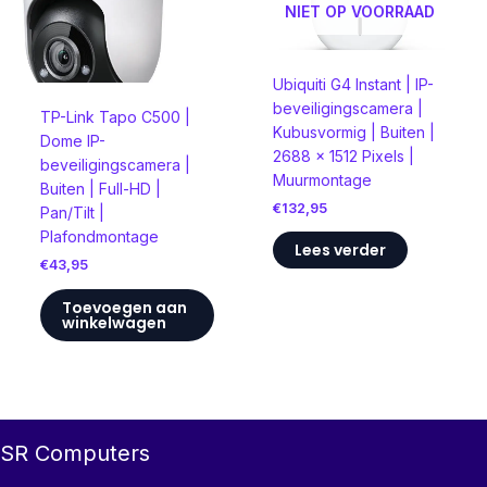
NIET OP VOORRAAD
Ubiquiti G4 Instant | IP-
beveiligingscamera |
TP-Link Tapo C500 |
Kubusvormig | Buiten |
Dome IP-
2688 x 1512 Pixels |
beveiligingscamera |
Muurmontage
Buiten | Full-HD |
€
132,95
Pan/Tilt |
Plafondmontage
Lees verder
€
43,95
Toevoegen aan
winkelwagen
SR Computers