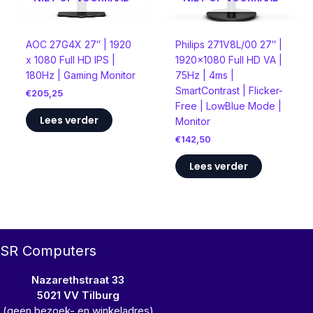
AOC 27G4X 27″ | 1920
Philips 271V8L/00 27″ |
x 1080 Full HD IPS |
1920×1080 Full HD VA |
180Hz | Gaming Monitor
75Hz | 4ms |
SmartContrast | Flicker-
€
205,25
Free | LowBlue Mode |
Lees verder
Monitor
€
142,50
Lees verder
SR Computers
Nazarethstraat 33
5021 VV Tilburg
(geen bezoek- en winkeladres)