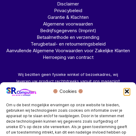
Disclaimer
Privacybeleid
Garantie & Klachten
Algemene voorwaarden
Bedrijfsgegevens (Imprint)
Betaalmethode en verzending
Terugbetaal- en retourneringsbeleid
Aanvullende Algemene Voorwaarden voor Zakelijke Klanten
Herroeping van contract
Wij bezitten geen fysieke winkel of bezoekadres, wij
leveren uw product rechtstreeks vanuit ons magazijn!!
Cookies
Herroeping aanvragen →
Om u de best mogelijke ervaringen op onze website te bieden,
gebruiken wij technologieën zoals cookies om informatie over je
apparaat op te slaan en/of te raadplegen. Door in te stemmen met
deze technologieën kunnen wij gegevens zoals surfgedrag of
unieke ID's op deze site verwerken. Als je geen toestemming geeft
of uw toestemming intrekt, kan dit een nadelige invloed hebben op
Bedrijf? vraag een account aan voor speciale prijzen!