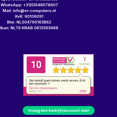
WhatsApp: +31(0)648078607
Mail: info@sr-computers.nl
KvK: 90106091
Btw: NL004790163B62
Iban: NL79 KNAB 0613393988
Vraag een bedrijfsaccount aan!