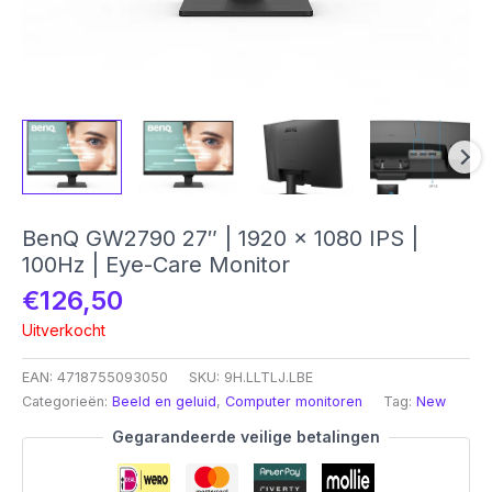
BenQ GW2790 27″ | 1920 x 1080 IPS |
100Hz | Eye-Care Monitor
€
126,50
Uitverkocht
EAN:
4718755093050
SKU:
9H.LLTLJ.LBE
Categorieën:
Beeld en geluid
,
Computer monitoren
Tag:
New
Gegarandeerde veilige betalingen