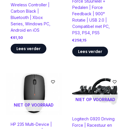
Force Stuurwiel +
Wireless Controller |
Pedalen | Force
Carbon Black |
Feedback | 900°
Bluetooth | Xbox
Rotatie | USB 2.0 |
Series, Windows PC,
Compatibel met PC,
Android en iOS
PS3, PS4, PS5
€
61,50
€
258,15
Lees verder
Lees verder
NIET OP VOORRAAD
NIET OP VOORRAAD
Logitech G920 Driving
HP 235 Multi-Device |
Force | Racestuur en