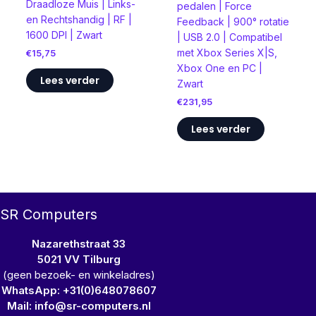
Draadloze Muis | Links-
pedalen | Force
en Rechtshandig | RF |
Feedback | 900° rotatie
1600 DPI | Zwart
| USB 2.0 | Compatibel
met Xbox Series X|S,
€
15,75
Xbox One en PC |
Lees verder
Zwart
€
231,95
Lees verder
SR Computers
Nazarethstraat 33
5021 VV Tilburg
(geen bezoek- en winkeladres)
WhatsApp: +31(0)648078607
Mail: info@sr-computers.nl