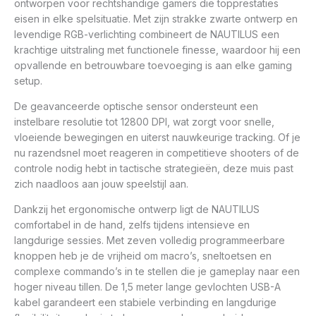
ontworpen voor rechtshandige gamers die topprestaties
eisen in elke spelsituatie. Met zijn strakke zwarte ontwerp en
levendige RGB-verlichting combineert de NAUTILUS een
krachtige uitstraling met functionele finesse, waardoor hij een
opvallende en betrouwbare toevoeging is aan elke gaming
setup.
De geavanceerde optische sensor ondersteunt een
instelbare resolutie tot 12800 DPI, wat zorgt voor snelle,
vloeiende bewegingen en uiterst nauwkeurige tracking. Of je
nu razendsnel moet reageren in competitieve shooters of de
controle nodig hebt in tactische strategieën, deze muis past
zich naadloos aan jouw speelstijl aan.
Dankzij het ergonomische ontwerp ligt de NAUTILUS
comfortabel in de hand, zelfs tijdens intensieve en
langdurige sessies. Met zeven volledig programmeerbare
knoppen heb je de vrijheid om macro’s, sneltoetsen en
complexe commando’s in te stellen die je gameplay naar een
hoger niveau tillen. De 1,5 meter lange gevlochten USB-A
kabel garandeert een stabiele verbinding en langdurige