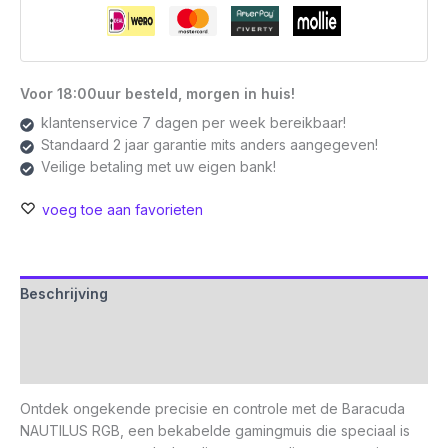
Muis
|
Rechtshandig
|
USB-
Voor 18:00uur besteld, morgen in huis!
A
klantenservice 7 dagen per week bereikbaar!
|
Standaard 2 jaar garantie mits anders aangegeven!
12800
Veilige betaling met uw eigen bank!
DPI
|
voeg toe aan favorieten
Zwart
aantal
Beschrijving
Aanvullende informatie
Beoordelingen (0)
Ontdek ongekende precisie en controle met de Baracuda
NAUTILUS RGB, een bekabelde gamingmuis die speciaal is