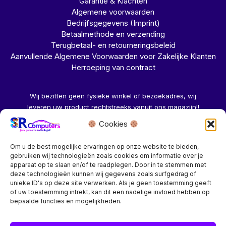
Garantie & Klachten
Algemene voorwaarden
Bedrijfsgegevens (Imprint)
Betaalmethode en verzending
Terugbetaal- en retourneringsbeleid
Aanvullende Algemene Voorwaarden voor Zakelijke Klanten
Herroeping van contract
Wij bezitten geen fysieke winkel of bezoekadres, wij
leveren uw product rechtstreeks vanuit ons magazijn!!
Cookies
Herroeping aanvragen →
Om u de best mogelijke ervaringen op onze website te bieden,
gebruiken wij technologieën zoals cookies om informatie over je
apparaat op te slaan en/of te raadplegen. Door in te stemmen met
deze technologieën kunnen wij gegevens zoals surfgedrag of
unieke ID's op deze site verwerken. Als je geen toestemming geeft
of uw toestemming intrekt, kan dit een nadelige invloed hebben op
Bedrijf? vraag een account aan voor speciale prijzen!
bepaalde functies en mogelijkheden.
Copyright © 2026 SR Computers