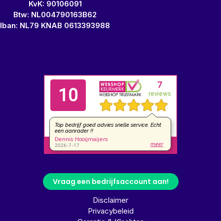
KvK: 90106091
Btw: NL004790163B62
Iban: NL79 KNAB 0613393988
Vraag een bedrijfsaccount aan!
Disclaimer
Privacybeleid