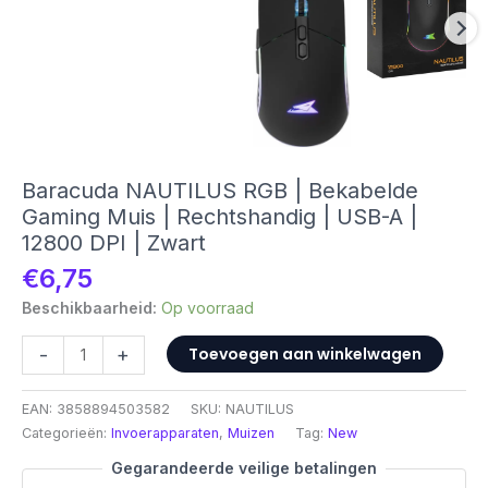
Baracuda NAUTILUS RGB | Bekabelde
Gaming Muis | Rechtshandig | USB-A |
12800 DPI | Zwart
€
6,75
Beschikbaarheid:
Op voorraad
Baracuda
-
+
Toevoegen aan winkelwagen
NAUTILUS
RGB
EAN:
3858894503582
SKU:
NAUTILUS
|
Categorieën:
Invoerapparaten
,
Muizen
Tag:
New
Bekabelde
Gaming
Gegarandeerde veilige betalingen