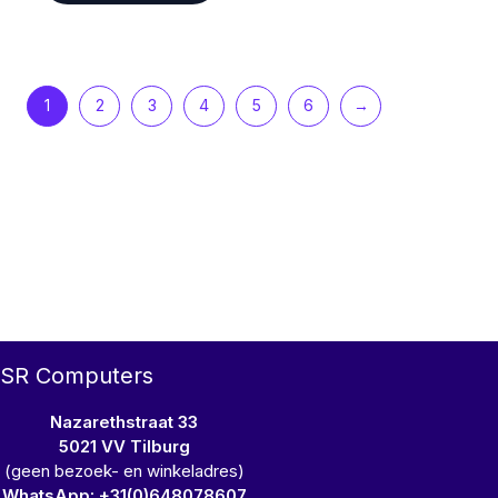
1
2
3
4
5
6
→
SR Computers
Nazarethstraat 33
5021 VV Tilburg
(geen bezoek- en winkeladres)
WhatsApp: +31(0)648078607