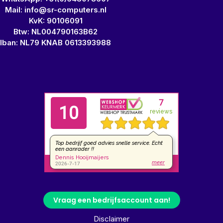
Mail: info@sr-computers.nl
KvK: 90106091
Btw: NL004790163B62
Iban: NL79 KNAB 0613393988
Vraag een bedrijfsaccount aan!
Disclaimer