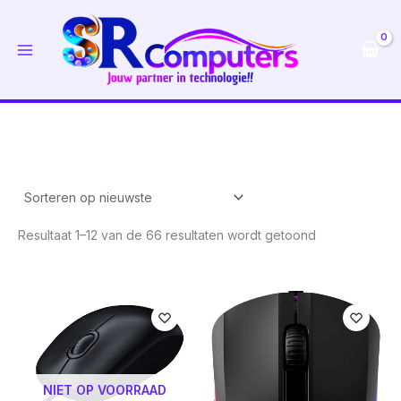
Ga
naar
de
inhoud
Gesorteerd
Resultaat 1–12 van de 66 resultaten wordt getoond
op
nieuwste
NIET OP VOORRAAD