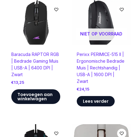
NIET OP VOORRAAD
Baracuda RAPTOR RGB
Perixx PERIMICE-515 II |
| Bedrade Gaming Muis
Ergonomische Bedrade
| USB-A | 6400 DPI |
Muis | Rechtshandig |
Zwart
USB-A | 1600 DPI |
Zwart
€
13,25
€
24,15
Toevoegen aan
winkelwagen
Lees verder