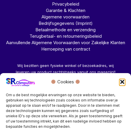
Privacybeleid
Garantie & Klachten
Algemene voorwaarden
Bedrijfsgegevens (Imprint)
Betaalmethode en verzending
Terugbetaal- en retourneringsbeleid
Aanvullende Algemene Voorwaarden voor Zakelijke Klanten
Herroeping van contract
Wij bezitten geen fysieke winkel of bezoekadres, wij
leveren uw product rechtstreeks vanuit ons magazijn!!
Cookies
Herroeping aanvragen →
Om u de best mogelijke ervaringen op onze website te bieden,
gebruiken wij technologieën zoals cookies om informatie over je
apparaat op te slaan en/of te raadplegen. Door in te stemmen met
deze technologieën kunnen wij gegevens zoals surfgedrag of
unieke ID's op deze site verwerken. Als je geen toestemming geeft
of uw toestemming intrekt, kan dit een nadelige invloed hebben op
Bedrijf? vraag een account aan voor speciale prijzen!
bepaalde functies en mogelijkheden.