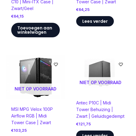
C10 | Mini-ITX Case |
Tower Case | Zwart
Zwart/Geel
€
64,25
€
64,15
Lees verder
Toevoegen aan
winkelwagen
NIET OP VOORRAAD
NIET OP VOORRAAD
Antec P10C | Midi
MSI MPG Velox 100P
Tower Behuizing |
Airflow RGB | Midi
Zwart | Geluidsgedempt
Tower Case | Zwart
€
121,75
€
103,25
Lees verder