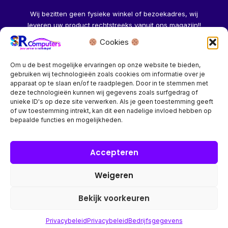
Wij bezitten geen fysieke winkel of bezoekadres, wij
leveren uw product rechtstreeks vanuit ons magazijn!!
Cookies
Herroeping aanvragen →
Om u de best mogelijke ervaringen op onze website te bieden,
gebruiken wij technologieën zoals cookies om informatie over je
apparaat op te slaan en/of te raadplegen. Door in te stemmen met
deze technologieën kunnen wij gegevens zoals surfgedrag of
unieke ID's op deze site verwerken. Als je geen toestemming geeft
of uw toestemming intrekt, kan dit een nadelige invloed hebben op
Bedrijf? vraag een account aan voor speciale prijzen!
bepaalde functies en mogelijkheden.
Copyright © 2026 SR Computers
Accepteren
Weigeren
Alle onze prijzen zijn Incl. 21% btw. Ben je ingelogd met een
groothandel account, dan worden automatisch alle prijzen
Bekijk voorkeuren
Excl. 21% btw getoond.
Privacybeleid
Privacybeleid
Bedrijfsgegevens