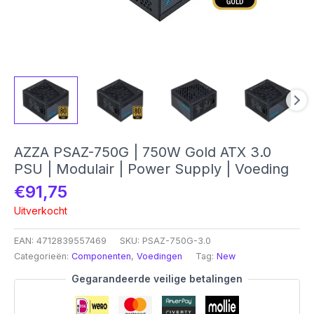
AZZA PSAZ-750G | 750W Gold ATX 3.0
PSU | Modulair | Power Supply | Voeding
€
91,75
Uitverkocht
EAN:
4712839557469
SKU:
PSAZ-750G-3.0
Categorieën:
Componenten
,
Voedingen
Tag:
New
Gegarandeerde veilige betalingen