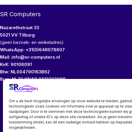
SR Computers
Nazarethstraat 33
5021 VV Tilburg
(geen bezoek- en winkeladres)
WhatsApp: +31(0)648078607
Mail: info@sr-computers.nl
KvK: 90106091
Btw: NL004790163B62
Iban: NL79 KNAB 0613393988
Wij bezitten geen
Om u de best mogelijke ervaringen op onze website te bieden, gebrui
technologieën zoals cookies om informatie over je apparaat op te slaa
raadplegen. Door in te stemmen met deze technologieën kunnen wij 
surfgedrag of unieke ID's op deze site verwerken. Als je geen toeste
toestemming intrekt, kan dit een nadelige invloed hebben op bepaalde
mogelijkheden.