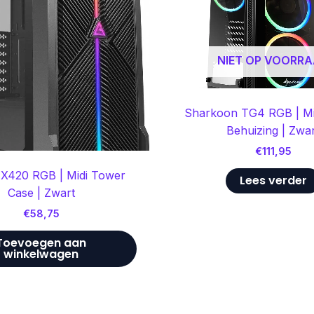
NIET OP VOORR
Sharkoon TG4 RGB | Mi
Behuizing | Zwa
€
111,95
X420 RGB | Midi Tower
Lees verder
Case | Zwart
€
58,75
Toevoegen aan
winkelwagen