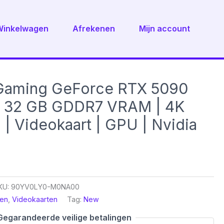
Winkelwagen
Afrekenen
Mijn account
aming GeForce RTX 5090
 | 32 GB GDDR7 VRAM | 4K
 | Videokaart | GPU | Nvidia
KU:
90YV0LY0-M0NA00
en
,
Videokaarten
Tag:
New
Gegarandeerde veilige betalingen