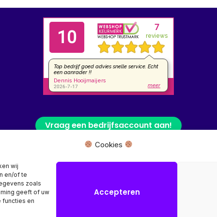
Vraag een bedrijfsaccount aan!
Cookies
 fysieke winkel of bezoekadres, wij leveren uw product rechtstreeks van
ken wij
n en/of te
Herroeping aanvragen →
gegevens zoals
Accepteren
mming geeft of uw
 functies en