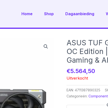
Home
Shop
Dagaanbieding
ASUS TUF G
OC Edition
Gaming & AI
€
5.564,50
Uitverkocht
EAN:
4711387890325
S
Categorieën:
Component