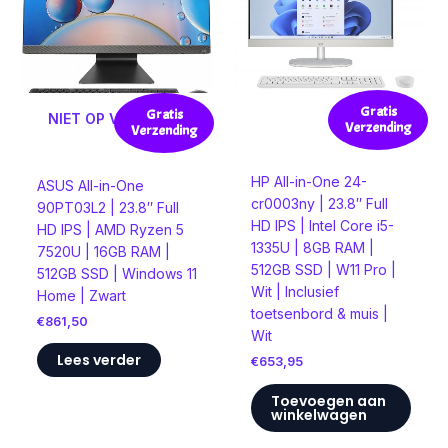
Gratis
Gratis
NIET OP VOORRAAD
Verzending
Verzending
HP All-in-One 24-
ASUS All-in-One
cr0003ny | 23.8″ Full
90PT03L2 | 23.8″ Full
HD IPS | Intel Core i5-
HD IPS | AMD Ryzen 5
1335U | 8GB RAM |
7520U | 16GB RAM |
512GB SSD | W11 Pro |
512GB SSD | Windows 11
Wit | Inclusief
Home | Zwart
toetsenbord & muis |
€
861,50
Wit
Lees verder
€
653,95
Toevoegen aan
winkelwagen