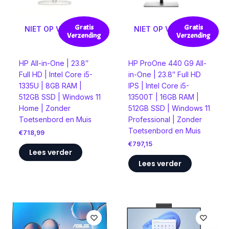
Gratis
Gratis
NIET OP VOORRAAD
NIET OP VOORRAAD
Verzending
Verzending
HP All-in-One | 23.8″
HP ProOne 440 G9 All-
Full HD | Intel Core i5-
in-One | 23.8″ Full HD
1335U | 8GB RAM |
IPS | Intel Core i5-
512GB SSD | Windows 11
13500T | 16GB RAM |
Home | Zonder
512GB SSD | Windows 11
Toetsenbord en Muis
Professional | Zonder
Toetsenbord en Muis
€
718,99
€
797,15
Lees verder
Lees verder