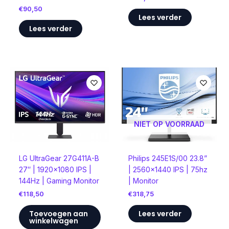
€
90,50
Lees verder
Lees verder
NIET OP VOORRAAD
LG UltraGear 27G411A-B
Philips 245E1S/00 23.8”
27″ | 1920×1080 IPS |
| 2560×1440 IPS | 75hz
144Hz | Gaming Monitor
| Monitor
€
118,50
€
318,75
Toevoegen aan
Lees verder
winkelwagen