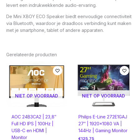
levert een indrukwekkende audio-ervaring.
De Mini XBOY ECO Speaker biedt eenvoudige connectiviteit
via Bluetooth, waardoor je draadloos verbinding kunt maken
met je smartphone, tablet of andere apparaten.
Gerelateerde producten
NIET OP VOORRAAD
NIET OP VOORRAAD
AOC 24B3CA2 | 23,8″
Philips E-Line 272E1GAJ
Full HD IPS | 100Hz |
27″ | 1920×1080 VA |
USB-C en HDMI |
144Hz | Gaming Monitor
Monitor
€
125,75